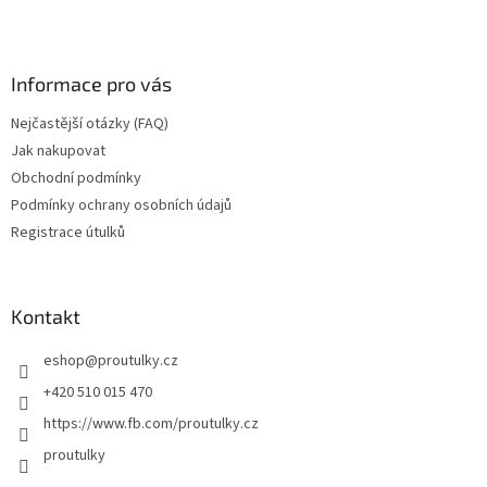
Informace pro vás
Nejčastější otázky (FAQ)
Jak nakupovat
Obchodní podmínky
Podmínky ochrany osobních údajů
Registrace útulků
Kontakt
eshop
@
proutulky.cz
+420 510 015 470
https://www.fb.com/proutulky.cz
proutulky