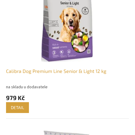
p
k
r
t
o
ů
d
u
k
t
ů
Calibra Dog Premium Line Senior & Light 12 kg
na skladu u dodavatele
979 Kč
DETAIL