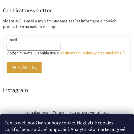
Odebírat newsletter
Vložte svůj e-mail a my vám budeme zasílat informace o nových
produktech na našem e-shopu.
E-mail
Vložením e-mailu souhlasíte s
podmínkami ochrany osobních údajů
PŘIHLÁSIT SE
Instagram
Jak nakupovat
Združenie za práva zvierat, o.z.
Československý kastračný program
Informace o cookies
Tento web používá soubory cookie. Nezbytné cookies
od ♥ vybudoval Filip Minár
zajišťují jeho správné fungování. Analytické a marketingové