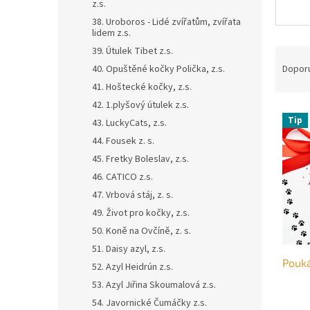
z.s.
38. Uroboros - Lidé zvířatům, zvířata
lidem z.s.
Ř
39. Útulek Tibet z.s.
a
Dopor
40. Opuštěné kočky Polička, z.s.
z
41. Hoštecké kočky, z.s.
e
42. 1.plyšový útulek z.s.
V
n
Tip
43. LuckyCats, z.s.
ý
í
44. Fousek z. s.
p
p
i
r
45. Fretky Boleslav, z.s.
s
o
46. CATICO z.s.
p
d
47. Vrbová stáj, z. s.
r
u
49. Život pro kočky, z.s.
o
k
50. Koně na Ovčíně, z. s.
d
t
u
ů
51. Daisy azyl, z.s.
Pouk
k
52. Azyl Heidrún z.s.
t
53. Azyl Jiřina Skoumalová z.s.
ů
54. Javornické Čumáčky z.s.