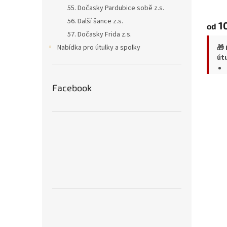
55. Dočasky Pardubice sobě z.s.
56. Další šance z.s.
1
od
57. Dočasky Frida z.s.
Nabídka pro útulky a spolky
🎁
út
Facebook