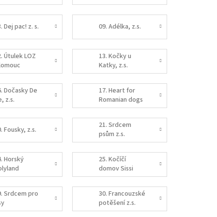
očky
. Dej pac! z. s.
09. Adélka, z.s.
2. Útulek LOZ
13. Kočky u
lomouc
Katky, z.s.
6. Dočasky De
17. Heart for
, z.s.
Romanian dogs
z.s.
21. Srdcem
. Fousky, z.s.
psům z.s.
4. Horský
25. Kočíčí
olyland
domov Sissi
9. Srdcem pro
30. Francouzské
sy
potěšení z.s.