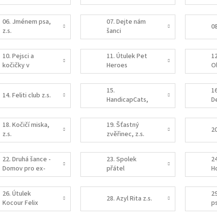
zvířata Jimlín
k
06. Jménem psa,
07. Dejte nám
08
z.s.
šanci
10. Pejsci a
11. Útulek Pet
1
kočičky v
Heroes
O
urgentní nouzi
Lanškroun
z.s.
15.
1
14. Feliti club z.s.
HandicapCats,
De
z.s.
18. Kočičí miska,
19. Šťastný
20
z.s.
zvěřinec, z.s.
22. Druhá šance -
23. Spolek
2
Domov pro ex-
přátel
H
dostihové koně
opuštěných
z.s.
koček
26. Útulek
2
28. Azyl Rita z.s.
Kocour Felix
p