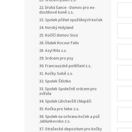
21. Srdcem psům z.s.
22. Druhá šance - Domov pro ex-
dostihové koně z.s.
23. Spolek přátel opuštěných koček
24. Horský Holyland
25. Kočíčí domov Sissi
26. Útulek Kocour Felix
28. Azyl Rita z.s.
29. Srdcem pro psy
30. Francouzské potěšení z.s.
31. Kočky Sobě z.s.
32. Spolek Štístko
33. Spolek Společně srdcem pro
zvířata
34. Spolek Libchavští chlupáči
35. Kočka pro tebe z.s.
36. Spolek na ochranu koček a psů
Jablunkovsko z.s.
37. Strašecké depozitum pro kočky