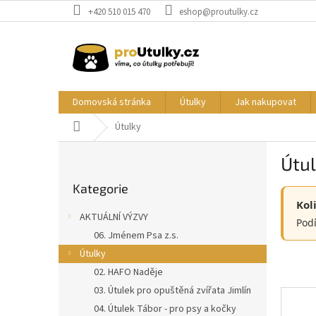
Přejít
+420 510 015 470
eshop@proutulky.cz
na
obsah
Domovská stránka
Útulky
Jak nakupovat
Domů
Útulky
P
Útu
o
Přeskočit
s
Kategorie
kategorie
t
Kol
r
AKTUÁLNÍ VÝZVY
Podí
a
06. Jménem Psa z.s.
n
Útulky
n
í
02. HAFO Naděje
p
03. Útulek pro opuštěná zvířata Jimlín
a
04. Útulek Tábor - pro psy a kočky