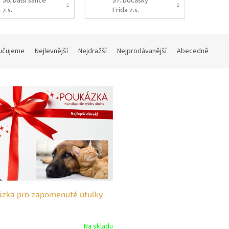
56. Další šance
57. Dočasky
z.s.
Frida z.s.
učujeme
Nejlevnější
Nejdražší
Nejprodávanější
Abecedně
ázka pro zapomenuté útulky
Na skladu