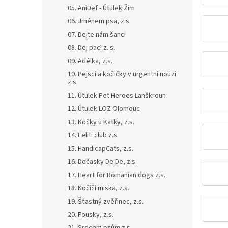
n
05. AniDef - Útulek Žim
e
06. Jménem psa, z.s.
l
07. Dejte nám šanci
08. Dej pac! z. s.
09. Adélka, z.s.
10. Pejsci a kočičky v urgentní nouzi
z.s.
11. Útulek Pet Heroes Lanškroun
12. Útulek LOZ Olomouc
13. Kočky u Katky, z.s.
14. Feliti club z.s.
15. HandicapCats, z.s.
16. Dočasky De De, z.s.
17. Heart for Romanian dogs z.s.
18. Kočičí miska, z.s.
19. Šťastný zvěřinec, z.s.
20. Fousky, z.s.