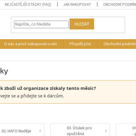
NEJČASTĚJŠÍ OTÁZKY (FAQ)
JAK NAKUPOVAT
OBCHODNÍ PODMÍ
HLEDAT
O nás a proč nakupovat u nás
Přispěli jste
Obchodní podmín
lky
ik zboží už organizace získaly tento měsíc?
vejte se a přidejte se k dárcům.
03. Útulek pro
0
02. HAFO Naděje
opuštěná
- 