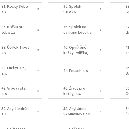
31. Kočky Sobě
32. Spolek
3
z.s.
Štístko
S
s
z
35. Kočka pro
36. Spolek na
3
tebe z.s.
ochranu koček a
d
psů
ko
Jablunkovsko
39. Útulek Tibet
40. Opuštěné
4
z.s.
z.s.
kočky Polička,
ko
z.s.
43. LuckyCats,
4
44. Fousek z. s.
z.s.
Bo
47. Vrbová stáj,
49. Život pro
5
z. s.
kočky, z.s.
Ov
52. Azyl Heidrún
53. Azyl Jiřina
5
z.s.
Skoumalová z.s.
Č