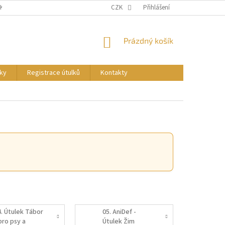
NKY
PODMÍNKY OCHRANY OSOBNÍCH ÚDAJŮ
CZK
Přihlášení
REGISTRACE ÚTULKŮ
NÁKUPNÍ
Prázdný košík
KOŠÍK
ky
Registrace útulků
Kontakty
4. Útulek Tábor
05. AniDef -
pro psy a
Útulek Žim