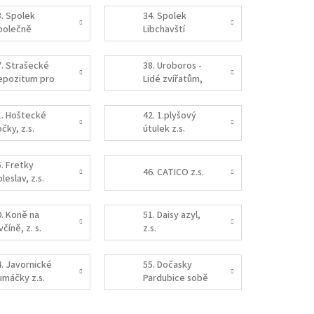
3. Spolek
34. Spolek
polečně
Libchavští
rdcem pro
chlupáči
vířata
7. Strašecké
38. Uroboros -
epozitum pro
Lidé zvířatům,
čky z.s.
zvířata lidem z.s.
1. Hoštecké
42. 1.plyšový
čky, z.s.
útulek z.s.
5. Fretky
46. CATICO z.s.
leslav, z.s.
0. Koně na
51. Daisy azyl,
číně, z. s.
z.s.
4. Javornické
55. Dočasky
umáčky z.s.
Pardubice sobě
z.s.