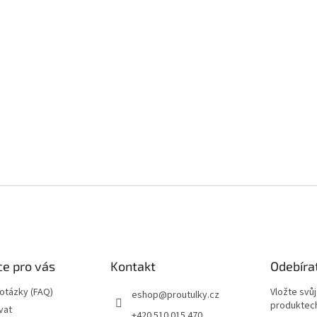
e pro vás
Kontakt
Odebíra
 otázky (FAQ)
Vložte svů
eshop
@
proutulky.cz
produktech
vat
+420 510 015 470