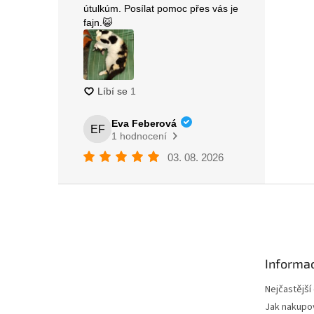
Z
á
p
a
t
Informac
í
Nejčastější
Jak nakupo