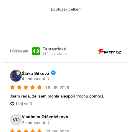
2
položek celkem
O
v
l
Z
á
á
d
p
a
a
c
t
í
í
p
r
v
k
y
v
ý
p
i
s
u