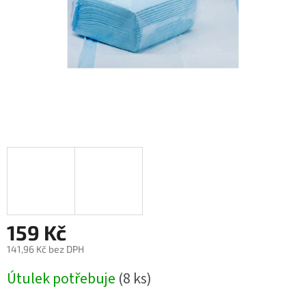
159 Kč
141,96 Kč bez DPH
Měrná
Útulek potřebuje
(8 ks)
cena: