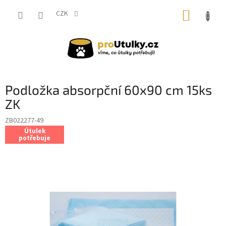
Přejít
NÁKUP
na
CZK
obsah
KOŠÍK
Podložka absorpční 60x90 cm 15ks
ZK
ZB022277-49
Útulek
potřebuje