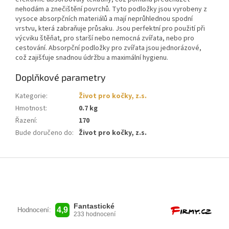
nehodám a znečištění povrchů. Tyto podložky jsou vyrobeny z
vysoce absorpčních materiálů a mají neprůhlednou spodní
vrstvu, která zabraňuje průsaku. Jsou perfektní pro použití při
výcviku štěňat, pro starší nebo nemocná zvířata, nebo pro
cestování. Absorpční podložky pro zvířata jsou jednorázové,
což zajišťuje snadnou údržbu a maximální hygienu.
Doplňkové parametry
Kategorie
:
Život pro kočky, z.s.
Hmotnost
:
0.7 kg
Řazení
:
170
Bude doručeno do
:
Život pro kočky, z.s.
Z
á
p
a
t
í