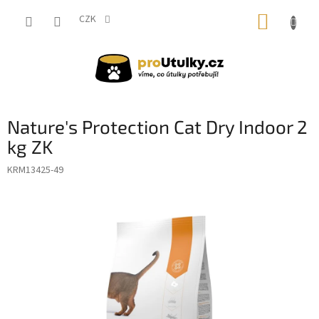
Přejít
NÁKUP
na
CZK
obsah
KOŠÍK
Nature's Protection Cat Dry Indoor 2
kg ZK
KRM13425-49