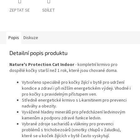
ZEPTAT SE
SDÍLET
Popis
Diskuze
Detailní popis produktu
Nature's Protection Cat Indoor
- kompletní krmivo pro
dospělé kočky starší než 1 rok, které jsou chované doma.
Vytvořeno speciálně pro kočky žijící v bytě pro udržení
kondice a zdraví i při nižším energetickém výdeji. Vhodné i
pro kočky s pravidelným přístupem ven.
Středně energetické krmivo s L-karnitinem pro prevenci
nadváhy a obezity.
Vyvážené hladiny minerálů pro předcházení ledvinovým
kamenům a podporu zdravé funkce ledvin.
Vybrané zdroje sacharidů a vlákniny pro prevenci
problémů s trichobezoárů (smotky chlupů v žaludku),
které se u koček žijících v bytě často vyskytují.