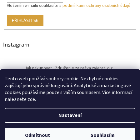
Vložením e-mailu souhlasíte s
podmínkami ochrany osobních údajů
PŘIHLÁSIT SE
Instagram
Jak nakupovat
Združenie za práva zvierat, o.z.
Československý kastračný program
Informace o cookies
Tento web používá soubory cookie. Nezbytné cookies
od ♥ vybudoval Filip Minár
zajišťují jeho správné fungování. Analytické a marketingové
cookies používáme pouze s vaším souhlasem. Více informací
naleznete zde.
Vytvořil Shoptet
Nastavení
Copyright 2026
Proutulky.cz
. Všechna práva vyhrazena.
Upravit
Odmítnout
Souhlasím
nastavení cookies