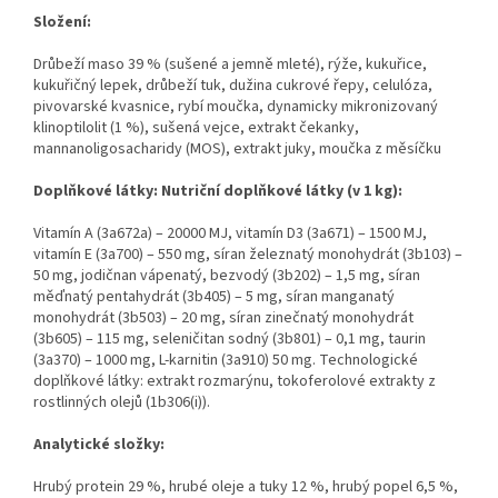
Složení:
Drůbeží maso 39 % (sušené a jemně mleté), rýže, kukuřice,
kukuřičný lepek, drůbeží tuk, dužina cukrové řepy, celulóza,
pivovarské kvasnice, rybí moučka, dynamicky mikronizovaný
klinoptilolit (1 %), sušená vejce, extrakt čekanky,
mannanoligosacharidy (MOS), extrakt juky, moučka z měsíčku
Doplňkové látky: Nutriční doplňkové látky (v 1 kg):
Vitamín A (3a672a) – 20000 MJ, vitamín D3 (3a671) – 1500 MJ,
vitamín E (3a700) – 550 mg, síran železnatý monohydrát (3b103) –
50 mg, jodičnan vápenatý, bezvodý (3b202) – 1,5 mg, síran
měďnatý pentahydrát (3b405) – 5 mg, síran manganatý
monohydrát (3b503) – 20 mg, síran zinečnatý monohydrát
(3b605) – 115 mg, seleničitan sodný (3b801) – 0,1 mg, taurin
(3a370) – 1000 mg, L-karnitin (3a910) 50 mg. Technologické
doplňkové látky: extrakt rozmarýnu, tokoferolové extrakty z
rostlinných olejů (1b306(i)).
Analytické složky:
Hrubý protein 29 %, hrubé oleje a tuky 12 %, hrubý popel 6,5 %,