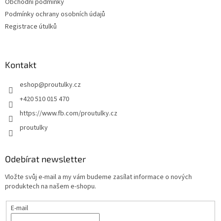
Obchodní podmínky
Podmínky ochrany osobních údajů
Registrace útulků
Kontakt
eshop
@
proutulky.cz
+420 510 015 470
https://www.fb.com/proutulky.cz
proutulky
Odebírat newsletter
Vložte svůj e-mail a my vám budeme zasílat informace o nových
produktech na našem e-shopu.
E-mail