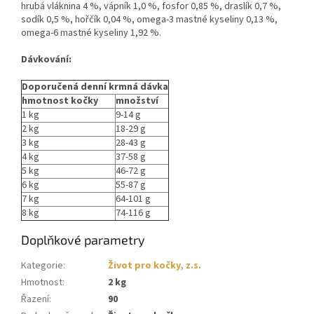
hrubá vláknina 4 %, vápník 1,0 %, fosfor 0,85 %, draslík 0,7 %,
sodík 0,5 %, hořčík 0,04 %, omega-3 mastné kyseliny 0,13 %,
omega-6 mastné kyseliny 1,92 %.
Dávkování:
Doporučená denní krmná dávka
hmotnost kočky
množství
1 kg
9-14 g
2 kg
18-29 g
3 kg
28-43 g
4 kg
37-58 g
5 kg
46-72 g
6 kg
55-87 g
7 kg
64-101 g
8 kg
74-116 g
Doplňkové parametry
Kategorie
:
Život pro kočky, z.s.
Hmotnost
:
2 kg
Řazení
:
90