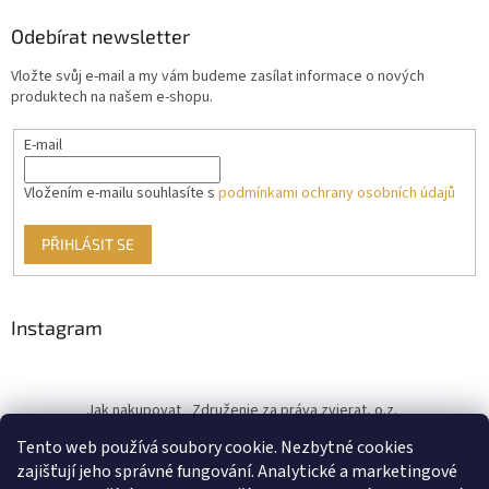
Odebírat newsletter
Vložte svůj e-mail a my vám budeme zasílat informace o nových
produktech na našem e-shopu.
E-mail
Vložením e-mailu souhlasíte s
podmínkami ochrany osobních údajů
PŘIHLÁSIT SE
Instagram
Jak nakupovat
Združenie za práva zvierat, o.z.
Československý kastračný program
Informace o cookies
Tento web používá soubory cookie. Nezbytné cookies
od ♥ vybudoval Filip Minár
zajišťují jeho správné fungování. Analytické a marketingové