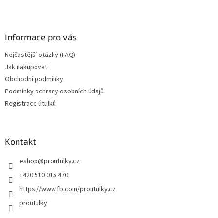
Informace pro vás
Nejčastější otázky (FAQ)
Jak nakupovat
Obchodní podmínky
Podmínky ochrany osobních údajů
Registrace útulků
Kontakt
eshop
@
proutulky.cz
+420 510 015 470
https://www.fb.com/proutulky.cz
proutulky