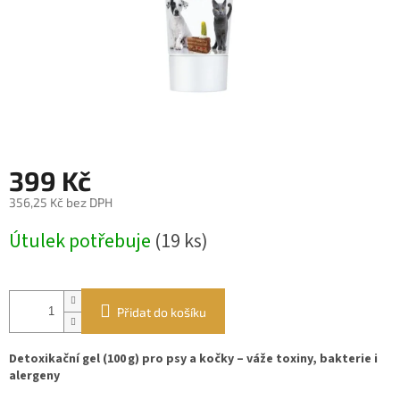
399 Kč
356,25 Kč bez DPH
Měrná
Útulek potřebuje
(19 ks)
cena:
Přidat do košíku
Detoxikační gel (100 g) pro psy a kočky – váže toxiny, bakterie i
alergeny