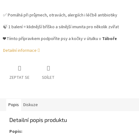
✅ Pomáhá při průjmech, otravách, alergiích i léčbě antibiotiky
🍃 1 balení = klidnější bříško a silnější imunita pro několik zvířat
❤️ Tímto přípravkem podpoříte psy a kočky v útulku v
Táboře
Detailní informace
ZEPTAT SE
SDÍLET
Popis
Diskuze
Detailní popis produktu
Popis: