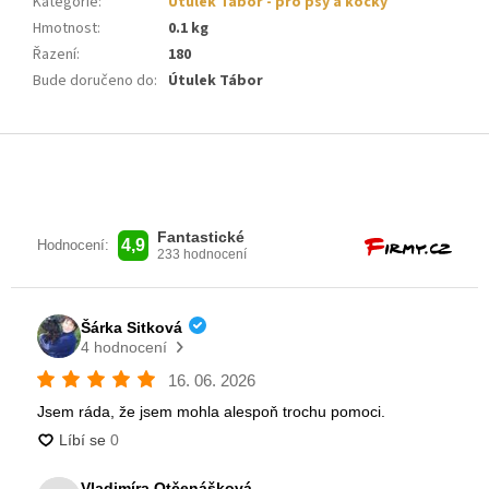
Kategorie
:
Útulek Tábor - pro psy a kočky
Hmotnost
:
0.1 kg
Řazení
:
180
Bude doručeno do
:
Útulek Tábor
Z
á
p
a
t
í