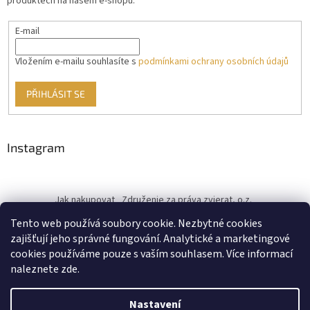
produktech na našem e-shopu.
E-mail
Vložením e-mailu souhlasíte s
podmínkami ochrany osobních údajů
PŘIHLÁSIT SE
Instagram
Jak nakupovat
Združenie za práva zvierat, o.z.
Československý kastračný program
Informace o cookies
Tento web používá soubory cookie. Nezbytné cookies
od ♥ vybudoval Filip Minár
zajišťují jeho správné fungování. Analytické a marketingové
cookies používáme pouze s vaším souhlasem. Více informací
naleznete zde.
Vytvořil Shoptet
Nastavení