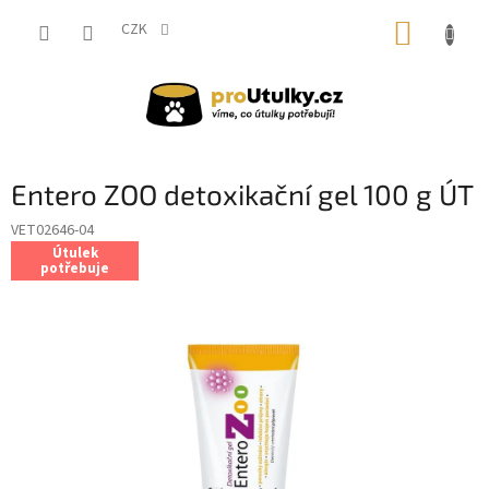
Přejít
NÁKUP
na
CZK
obsah
KOŠÍK
Entero ZOO detoxikační gel 100 g ÚT
VET02646-04
Útulek
potřebuje