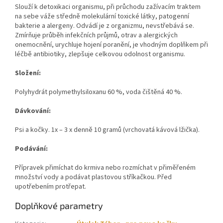
Slouží k detoxikaci organismu, při průchodu zažívacím traktem
na sebe váže středně molekulární toxické látky, patogenní
bakterie a alergeny. Odvádí je z organizmu, nevstřebává se.
Zmírňuje průběh infekčních průjmů, otrav a alergických
onemocnění, urychluje hojení poranění, je vhodným doplňkem při
léčbě antibiotiky, zlepšuje celkovou odolnost organismu.
Složení:
Polyhydrát polymethylsiloxanu 60 %, voda čištěná 40 %.
Dávkování:
Psi a kočky. 1x – 3 x denně 10 gramů (vrchovatá kávová lžička).
Podávání:
Přípravek přimíchat do krmiva nebo rozmíchat v přiměřeném
množství vody a podávat plastovou stříkačkou. Před
upotřebením protřepat.
Doplňkové parametry