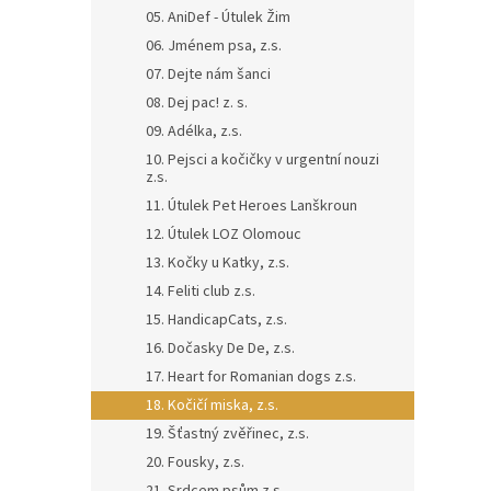
n
05. AniDef - Útulek Žim
e
06. Jménem psa, z.s.
l
07. Dejte nám šanci
08. Dej pac! z. s.
09. Adélka, z.s.
10. Pejsci a kočičky v urgentní nouzi
z.s.
11. Útulek Pet Heroes Lanškroun
12. Útulek LOZ Olomouc
13. Kočky u Katky, z.s.
14. Feliti club z.s.
15. HandicapCats, z.s.
16. Dočasky De De, z.s.
17. Heart for Romanian dogs z.s.
18. Kočičí miska, z.s.
19. Šťastný zvěřinec, z.s.
20. Fousky, z.s.