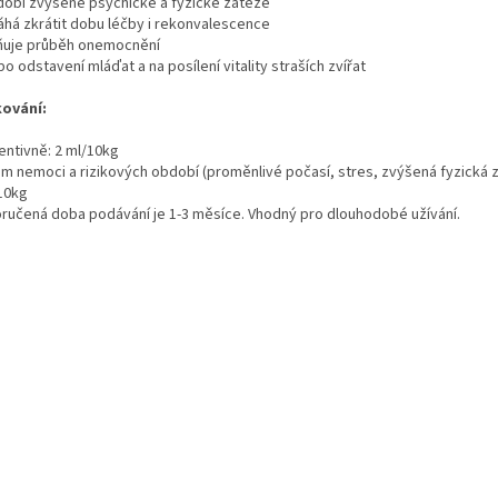
dobí zvýšené psychické a fyzické zátěže
há zkrátit dobu léčby i rekonvalescence
ňuje průběh onemocnění
 po odstavení mláďat a na posílení vitality straších zvířat
ování:
entivně: 2 ml/10kg
m nemoci a rizikových období (proměnlivé počasí, stres, zvýšená fyzická z
10kg
ručená doba podávání je 1-3 měsíce. Vhodný pro dlouhodobé užívání.