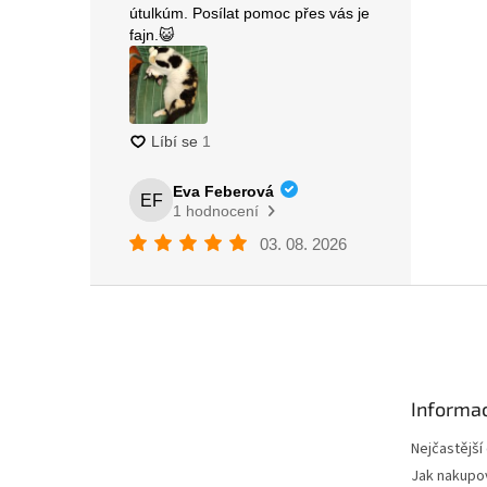
Z
á
p
a
t
Informac
í
Nejčastější
Jak nakupo