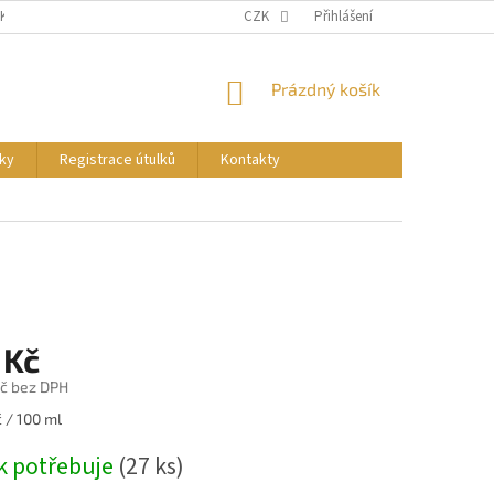
NKY
PODMÍNKY OCHRANY OSOBNÍCH ÚDAJŮ
CZK
Přihlášení
REGISTRACE ÚTULKŮ
NÁKUPNÍ
Prázdný košík
KOŠÍK
ky
Registrace útulků
Kontakty
 Kč
č bez DPH
 / 100 ml
k potřebuje
(27 ks)