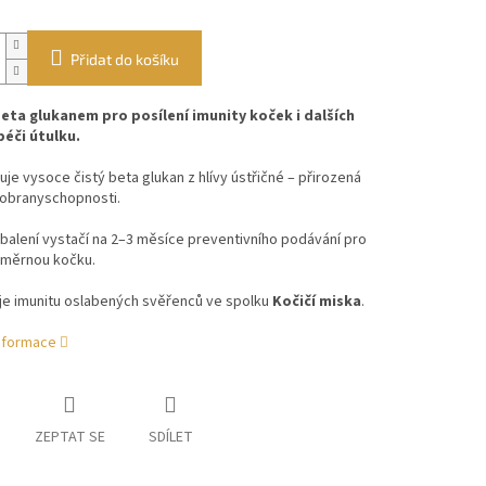
Přidat do košíku
beta glukanem pro posílení imunity koček i dalších
péči útulku.
je vysoce čistý beta glukan z hlívy ústřičné – přirozená
obranyschopnosti.
balení vystačí na 2–3 měsíce preventivního podávání pro
ůměrnou kočku.
je imunitu oslabených svěřenců ve spolku
Kočičí miska
.
informace
ZEPTAT SE
SDÍLET