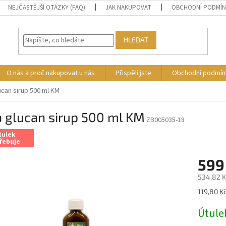
NEJČASTĚJŠÍ OTÁZKY (FAQ)
JAK NAKUPOVAT
OBCHODNÍ PODMÍ
HLEDAT
O nás a proč nakupovat u nás
Přispěli jste
Obchodní podmín
ucan sirup 500 ml KM
 glucan sirup 500 ml KM
ZB005035-18
tulek
řebuje
599
534,82 K
Měrná
119,80 Kč
cena:
Útule