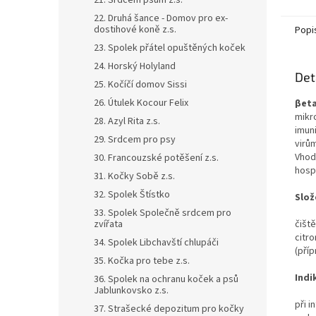
21. Srdcem psům z.s.
22. Druhá šance - Domov pro ex-
dostihové koně z.s.
Popi
23. Spolek přátel opuštěných koček
24. Horský Holyland
Det
25. Kočíčí domov Sissi
26. Útulek Kocour Felix
βeta
mikr
28. Azyl Rita z.s.
imun
29. Srdcem pro psy
virů
Vhod
30. Francouzské potěšení z.s.
hosp
31. Kočky Sobě z.s.
32. Spolek Štístko
Slož
33. Spolek Společně srdcem pro
zvířata
čišt
citr
34. Spolek Libchavští chlupáči
(pří
35. Kočka pro tebe z.s.
Indi
36. Spolek na ochranu koček a psů
Jablunkovsko z.s.
při 
37. Strašecké depozitum pro kočky