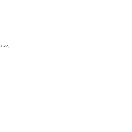
átěž):