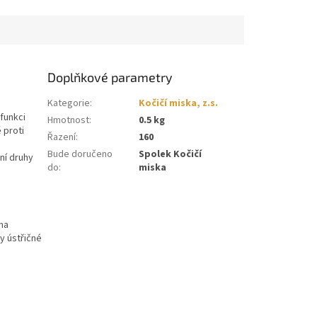
Doplňkové parametry
Kategorie
:
Kočičí miska, z.s.
funkci
Hmotnost
:
0.5 kg
 proti
Řazení
:
160
Bude doručeno
Spolek Kočičí
ní druhy
do
:
miska
na
y ústřičné