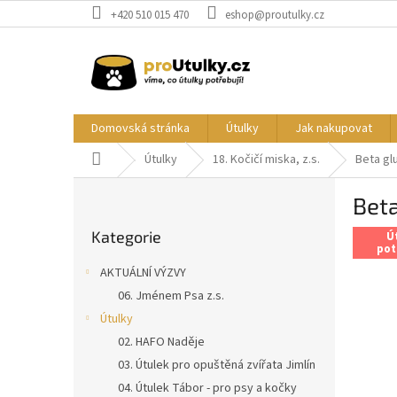
Přejít
+420 510 015 470
eshop@proutulky.cz
na
obsah
Domovská stránka
Útulky
Jak nakupovat
Domů
Útulky
18. Kočičí miska, z.s.
Beta gl
P
Beta
o
Přeskočit
s
Kategorie
kategorie
Ú
t
pot
r
AKTUÁLNÍ VÝZVY
a
06. Jménem Psa z.s.
n
Útulky
n
í
02. HAFO Naděje
p
03. Útulek pro opuštěná zvířata Jimlín
a
04. Útulek Tábor - pro psy a kočky