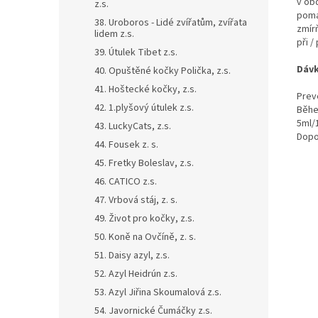
v ob
z.s.
pomá
38. Uroboros - Lidé zvířatům, zvířata
zmír
lidem z.s.
při /
39. Útulek Tibet z.s.
Dávk
40. Opuštěné kočky Polička, z.s.
41. Hoštecké kočky, z.s.
Prev
42. 1.plyšový útulek z.s.
Běhe
5ml/
43. LuckyCats, z.s.
Dopo
44. Fousek z. s.
45. Fretky Boleslav, z.s.
46. CATICO z.s.
47. Vrbová stáj, z. s.
49. Život pro kočky, z.s.
50. Koně na Ovčíně, z. s.
51. Daisy azyl, z.s.
52. Azyl Heidrún z.s.
53. Azyl Jiřina Skoumalová z.s.
54. Javornické Čumáčky z.s.