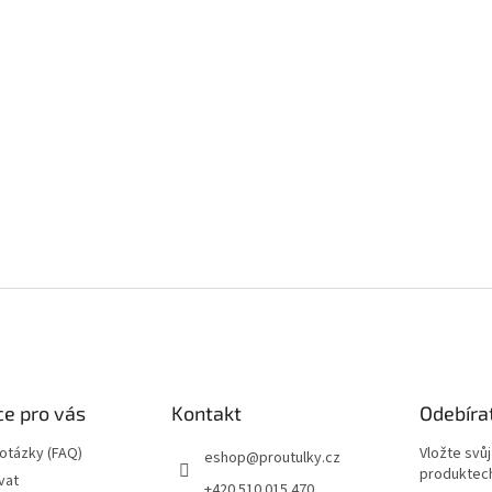
e pro vás
Kontakt
Odebíra
 otázky (FAQ)
Vložte svů
eshop
@
proutulky.cz
produktech
vat
+420 510 015 470