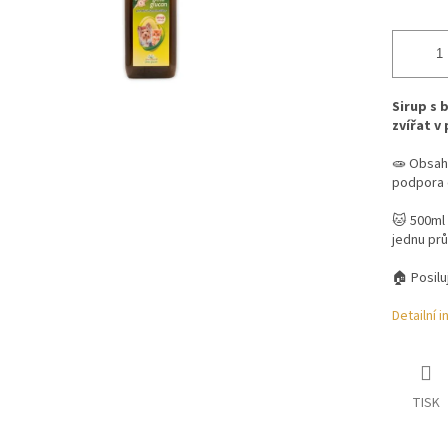
Sirup s 
zvířat v 
🧫 Obsahu
podpora 
🐱 500ml 
jednu pr
🏠 Posilu
Detailní 
TISK