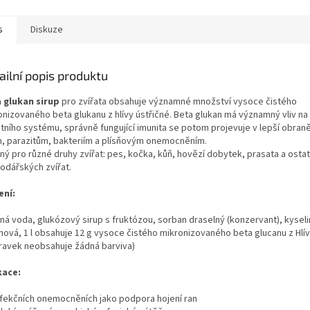
s
Diskuze
ailní popis produktu
 glukan sirup
pro zvířata obsahuje významné množství vysoce čistého
onizovaného beta glukanu z hlívy ústřičné. Beta glukan má významný vliv na 
itního systému, správně fungující imunita se potom projevuje v lepší obraně
m, parazitům, bakteriím a plísňovým onemocněním.
ný pro různé druhy zvířat: pes, kočka, kůň, hovězí dobytek, prasata a ostat
odářských zvířat.
ení:
ěná voda, glukózový sirup s fruktózou, sorban draselný (konzervant), kyseli
onová, 1 l obsahuje 12 g vysoce čistého mikronizovaného beta glucanu z Hlív
pravek neobsahuje žádná barviva)
kace:
infekčních onemocněních jako podpora hojení ran