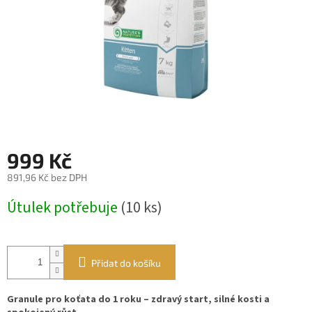
999 Kč
891,96 Kč bez DPH
Měrná
Útulek potřebuje
(10 ks)
cena:
Přidat do košíku
Granule pro koťata do 1 roku – zdravý start, silné kosti a