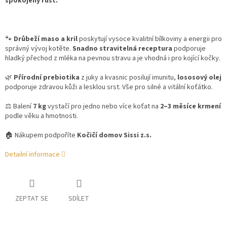
spokojený růst.
🐾
Drůbeží maso a kril
poskytují vysoce kvalitní bílkoviny a energii pro
správný vývoj kotěte.
Snadno stravitelná receptura
podporuje
hladký přechod z mléka na pevnou stravu a je vhodná i pro kojící kočky.
🌿
Přírodní prebiotika
z juky a kvasnic posilují imunitu,
lososový olej
podporuje zdravou kůži a lesklou srst. Vše pro silné a vitální koťátko.
⚖ Balení
7 kg
vystačí pro jedno nebo více koťat na
2–3 měsíce krmení
podle věku a hmotnosti.
🏠 Nákupem podpoříte
Kočičí domov Sissi z.s.
Detailní informace
ZEPTAT SE
SDÍLET