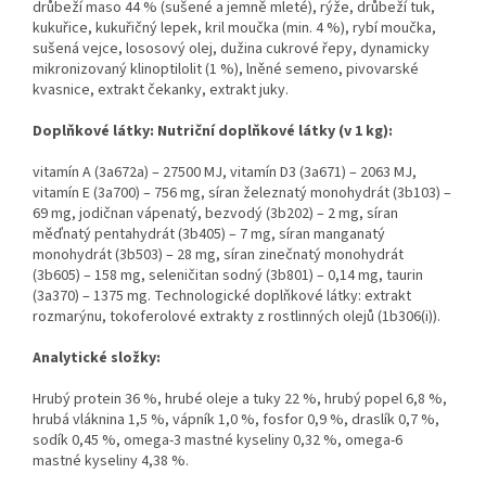
drůbeží maso 44 % (sušené a jemně mleté), rýže, drůbeží tuk,
kukuřice, kukuřičný lepek, kril moučka (min. 4 %), rybí moučka,
sušená vejce, lososový olej, dužina cukrové řepy, dynamicky
mikronizovaný klinoptilolit (1 %), lněné semeno, pivovarské
kvasnice, extrakt čekanky, extrakt juky.
Doplňkové látky: Nutriční doplňkové látky (v 1 kg):
vitamín A (3a672a) – 27500 MJ, vitamín D3 (3a671) – 2063 MJ,
vitamín E (3a700) – 756 mg, síran železnatý monohydrát (3b103) –
69 mg, jodičnan vápenatý, bezvodý (3b202) – 2 mg, síran
měďnatý pentahydrát (3b405) – 7 mg, síran manganatý
monohydrát (3b503) – 28 mg, síran zinečnatý monohydrát
(3b605) – 158 mg, seleničitan sodný (3b801) – 0,14 mg, taurin
(3a370) – 1375 mg. Technologické doplňkové látky: extrakt
rozmarýnu, tokoferolové extrakty z rostlinných olejů (1b306(i)).
Analytické složky:
Hrubý protein 36 %, hrubé oleje a tuky 22 %, hrubý popel 6,8 %,
hrubá vláknina 1,5 %, vápník 1,0 %, fosfor 0,9 %, draslík 0,7 %,
sodík 0,45 %, omega-3 mastné kyseliny 0,32 %, omega-6
mastné kyseliny 4,38 %.