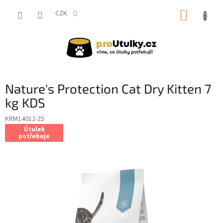
Přejít
NÁKUP
na
CZK
obsah
KOŠÍK
Nature's Protection Cat Dry Kitten 7
kg KDS
KRM14012-25
Útulek
potřebuje