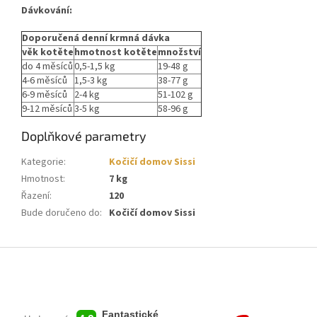
Dávkování:
Doporučená denní krmná dávka
věk kotěte
hmotnost kotěte
množství
do 4 měsíců
0,5-1,5 kg
19-48 g
4-6 měsíců
1,5-3 kg
38-77 g
6-9 měsíců
2-4 kg
51-102 g
9-12 měsíců
3-5 kg
58-96 g
Doplňkové parametry
Kategorie
:
Kočičí domov Sissi
Hmotnost
:
7 kg
Řazení
:
120
Bude doručeno do
:
Kočičí domov Sissi
Z
á
p
a
t