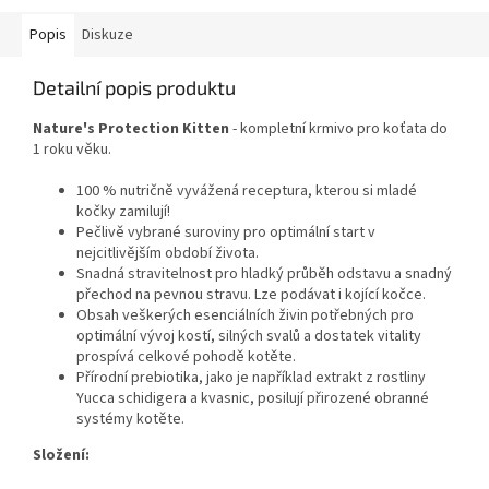
Popis
Diskuze
Detailní popis produktu
Nature's Protection Kitten
- kompletní krmivo pro koťata do
1 roku věku.
100 % nutričně vyvážená receptura, kterou si mladé
kočky zamilují!
Pečlivě vybrané suroviny pro optimální start v
nejcitlivějším období života.
Snadná stravitelnost pro hladký průběh odstavu a snadný
přechod na pevnou stravu. Lze podávat i kojící kočce.
Obsah veškerých esenciálních živin potřebných pro
optimální vývoj kostí, silných svalů a dostatek vitality
prospívá celkové pohodě kotěte.
Přírodní prebiotika, jako je například extrakt z rostliny
Yucca schidigera a kvasnic, posilují přirozené obranné
systémy kotěte.
Složení: