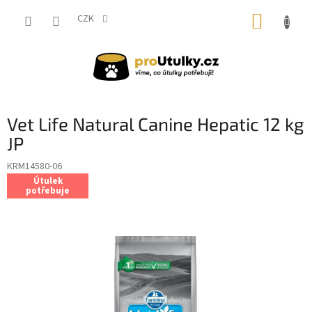
Přejít
NÁKUP
na
CZK
obsah
KOŠÍK
Vet Life Natural Canine Hepatic 12 kg
JP
KRM14580-06
Útulek
potřebuje