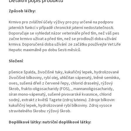
Detailní popis produktu
Způsob léčby:
Krmivo pro zvláštní účely výživy pro psy určené na podporu
jaterních funkcí v případě chronické jaterní nedostatečnosti.
Doporučuje se vyhledat názor veterináře před tím, než váš pes
začne krmivo užívat a před tím, než se prodlouží doba užívání
krmiva. Doporučená doba užívání: ze začátku používejte Vet Life
Hepatic maximálně po dobu šesti měsíců.
Složení
:
pšenice špalda, živočišné tuky, kukuřičný lepek, hydrolizované
živočišné bílkoviny, rybí olej, uhličitan vápenatý, lněné semínko,
oves, sušená dřeň z červené řepy, chlorid draselný, rýžový
škrob, frukto-oligosacharidy (FOS), , mannanoligosacharidy,
síran mono-vápenatý, sušené pivovarské kvasnice, chlorid
sodný, extrakt z květů Tagete (zdroj luteinu). Zdroje bílkovin:
kukuřičný lepek, hydrolizované rybí bílkoviny. Zdroj vysoce
stravitelného škrobu: rýžový škrob.
Doplňkové látky: nutriční doplňkové látky: