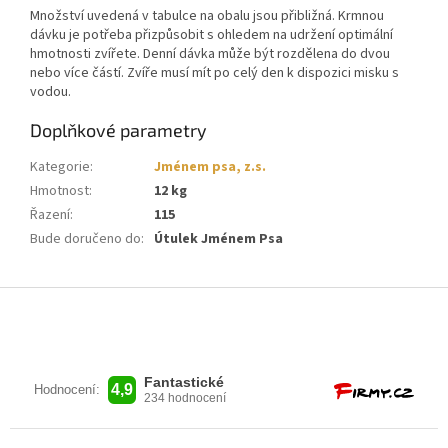
Množství uvedená v tabulce na obalu jsou přibližná. Krmnou
dávku je potřeba přizpůsobit s ohledem na udržení optimální
hmotnosti zvířete. Denní dávka může být rozdělena do dvou
nebo více částí. Zvíře musí mít po celý den k dispozici misku s
vodou.
Doplňkové parametry
Kategorie
:
Jménem psa, z.s.
Hmotnost
:
12 kg
Řazení
:
115
Bude doručeno do
:
Útulek Jménem Psa
Z
á
p
a
t
í