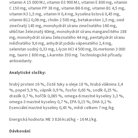
vitamin A 15 000 MJ, vitamin D3 900 MJ, vitamin E 800 mg, vitamin
C 150 mg, vitamin PP 38 mg, vitamin B6 6 mg, vitamin B1 4,5 mg,
vitamin K3 1,5 mg, vitamin H 0,4 mg, kyselina listová 0,45 mg,
vitamin B12 0,06 mg, cholin 2 500 mg, betakaroten 1,5 mg, oxid
zinečnatý 145 mg, monohydrát síranu zinečnatého 160 mg,
uhličitan železnatý 60mg, monohydrát síranu manganičitého 188
mg, monohydrát síranu železnatého 44 mg, pentahydrát síranu
měďnatého 9,6 mg, anhydrát jodidu vápenatého 2,4 mg,
selenitan sodný 0,33 mg, L-lyzin HCI 4 500 mg, DL-metionin 3 000
mg, taurin 1 800 mg, L-karnitin 350 mg. Technologické přísady:
antioxidanty.
Analytické složky:
hrubý protein 16 %, čisté tuky a oleje 18 %, hrubá vláknina 3,4
%, popel 5,9 %, vápník 0,9 %, fosfor 0,65 %, sodík 0,25 %,
draslík 0,7 %, hořčík 0,085 %, omega-6 mastné kyseliny 3,3 %,
omega-3 mastné kyseliny 0,7 %, EPA 0,15 %, DHA 0,2 %.
Esenciální mastné kyseliny 0,45 %, mědi celkem 7 mg/kg.
Energická hodnota: ME 3 826 kcal/kg – 16 MJ/kg.
Dávkování
: