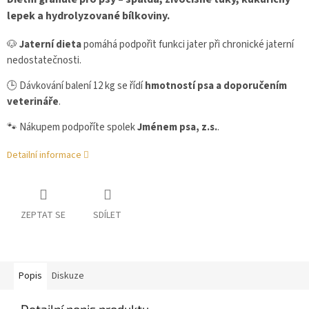
lepek a hydrolyzované bílkoviny.
🐶
Jaterní dieta
pomáhá podpořit funkci jater při chronické jaterní
nedostatečnosti.
🕒 Dávkování balení 12 kg se řídí
hmotností psa a doporučením
veterináře
.
🐾 Nákupem podpoříte spolek
Jménem psa, z.s.
.
Detailní informace
ZEPTAT SE
SDÍLET
Popis
Diskuze