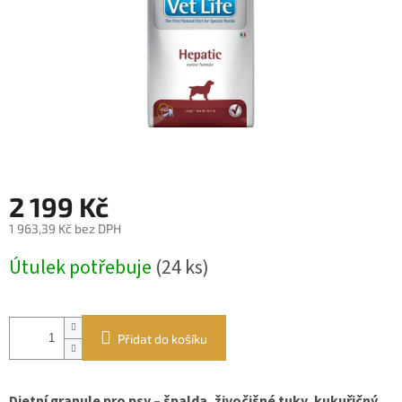
2 199 Kč
1 963,39 Kč bez DPH
Měrná
Útulek potřebuje
(24 ks)
cena:
Přidat do košíku
Dietní granule pro psy – špalda, živočišné tuky, kukuřičný