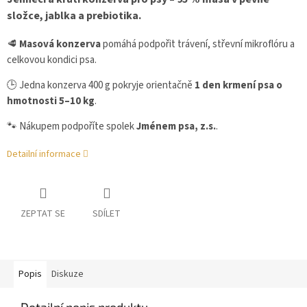
složce, jablka a prebiotika.
🥩
Masová konzerva
pomáhá podpořit trávení, střevní mikroflóru a
celkovou kondici psa.
🕒 Jedna konzerva 400 g pokryje orientačně
1 den krmení psa o
hmotnosti 5–10 kg
.
🐾 Nákupem podpoříte spolek
Jménem psa, z.s.
.
Detailní informace
ZEPTAT SE
SDÍLET
Popis
Diskuze