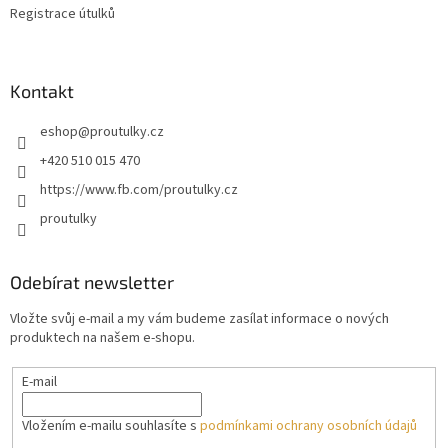
Registrace útulků
Kontakt
eshop
@
proutulky.cz
+420 510 015 470
https://www.fb.com/proutulky.cz
proutulky
Odebírat newsletter
Vložte svůj e-mail a my vám budeme zasílat informace o nových
produktech na našem e-shopu.
E-mail
Vložením e-mailu souhlasíte s
podmínkami ochrany osobních údajů