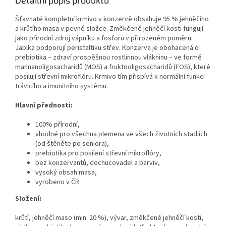
Detailní popis produktu
Šťavnaté kompletní krmivo v konzervě obsahuje 95 % jehněčího
a krůtího masa v pevné složce. Změkčené jehněčí kosti fungují
jako přírodní zdroj vápníku a fosforu v přirozeném poměru.
Jablka podporují peristaltiku střev. Konzerva je obohacená o
prebiotika – zdraví prospěšnou rostlinnou vlákninu – ve formě
mannanoligosacharidů (MOS) a fruktooligosacharidů (FOS), které
posilují střevní mikroflóru. Krmivo tím přispívá k normální funkci
trávicího a imunitního systému.
Hlavní přednosti:
100% přírodní,
vhodné pro všechna plemena ve všech životních stadiích
(od štěněte po seniora),
prebiotika pro posílení střevní mikroflóry,
bez konzervantů, dochucovadel a barviv,
vysoký obsah masa,
vyrobeno v ČR.
Složení:
krůtí, jehněčí maso (min. 20 %), vývar, změkčené jehněčí kosti,