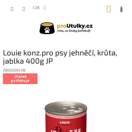
Přejít
NÁKUP
na
CZK
obsah
KOŠÍK
Louie konz.pro psy jehněčí, krůta,
jablka 400g JP
ZB024393-06
Útulek
potřebuje