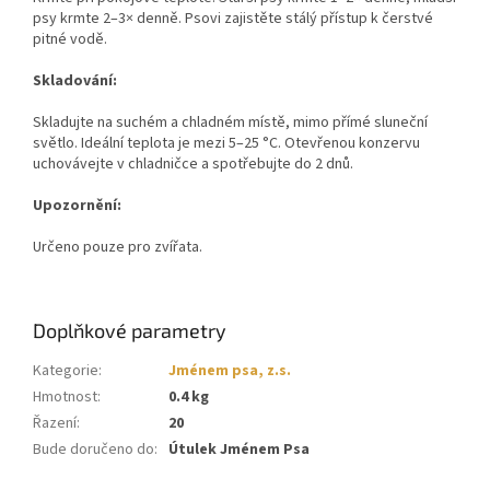
psy krmte 2–3× denně. Psovi zajistěte stálý přístup k čerstvé
pitné vodě.
Skladování:
Skladujte na suchém a chladném místě, mimo přímé sluneční
světlo. Ideální teplota je mezi 5–25 °C. Otevřenou konzervu
uchovávejte v chladničce a spotřebujte do 2 dnů.
Upozornění:
Určeno pouze pro zvířata.
Doplňkové parametry
Kategorie
:
Jménem psa, z.s.
Hmotnost
:
0.4 kg
Řazení
:
20
Bude doručeno do
:
Útulek Jménem Psa