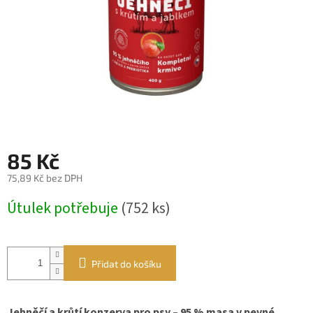
85 Kč
75,89 Kč bez DPH
Měrná
Útulek potřebuje
(752 ks)
cena:
Přidat do košíku
Jehněčí a krůtí konzerva pro psy – 95 % masa v pevné