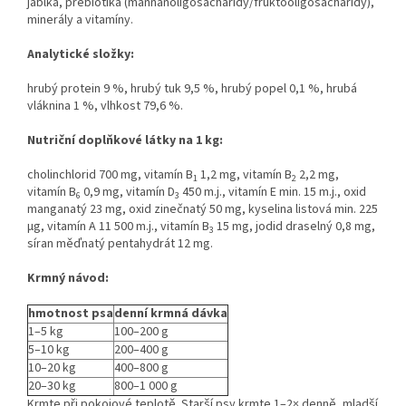
jablka, prebiotika (mannanoligosacharidy/fruktooligosacharidy),
minerály a vitamíny.
Analytické složky:
hrubý protein 9 %, hrubý tuk 9,5 %, hrubý popel 0,1 %, hrubá
vláknina 1 %, vlhkost 79,6 %.
Nutriční doplňkové látky na 1 kg:
cholinchlorid 700 mg, vitamín B
1,2 mg, vitamín B
2,2 mg,
1
2
vitamín B
0,9 mg, vitamín D
450 m.j., vitamín E min. 15 m.j., oxid
6
3
manganatý 23 mg, oxid zinečnatý 50 mg, kyselina listová min. 225
μg, vitamín A 11 500 m.j., vitamín B
15 mg, jodid draselný 0,8 mg,
3
síran měďnatý pentahydrát 12 mg.
Krmný návod:
hmotnost psa
denní krmná dávka
1–5 kg
100–200 g
5–10 kg
200–400 g
10–20 kg
400–800 g
20–30 kg
800–1 000 g
Krmte při pokojové teplotě. Starší psy krmte 1–2× denně, mladší