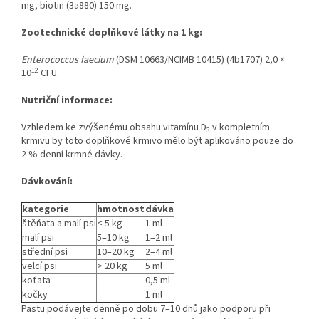
mg, biotin (3a880) 150 mg.
Zootechnické doplňkové látky na 1 kg:
Enterococcus faecium
(DSM 10663/NCIMB 10415) (4b1707) 2,0 ×
12
10
CFU.
Nutriční informace:
Vzhledem ke zvýšenému obsahu vitamínu D
v kompletním
3
krmivu by toto doplňkové krmivo mělo být aplikováno pouze do
2 % denní krmné dávky.
Dávkování:
kategorie
hmotnost
dávka
štěňata a malí psi
< 5 kg
1 ml
malí psi
5–10 kg
1–2 ml
střední psi
10–20 kg
2–4 ml
velcí psi
> 20 kg
5 ml
koťata
0,5 ml
kočky
1 ml
Pastu podávejte denně po dobu 7–10 dnů jako podporu při