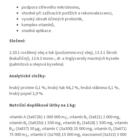
podpora střevního mikrobiomu,
vhodné při zažívacích potížích a rekonvalescenci,
vysoký obsah účinných probiotik,
komplex vitamínů,
snadná aplikace.
Složení:
2.20.1 rostlinný olej a tuk (podzemnicový olej), 13.3.1 škrob
(kukuřičný), 13.6.3 mono-, di- a triglyceridy mastných kyselin
(palmitová a olejová kyselina).
Analytické složky:
hrubý protein 0,1 %, hrubý tuk 64,2 %, hrubá vláknina 0,1 %,
hrubý popel 2,9 %.
Nutriční doplňkové látky na 1 kg:
v
itamín A (3a672b) 1 000 000 m.j., vitamín B
(3a821) 2 000 mg,
1
vitamín B
(3a825ii) 1 500 mg, vitamín B
(3a826) 1 500 mg, vitamín
2
2
B
(3a837) 30 μg, vitamín C (3a300) 25 000 mg, vitamín D
(3a671)
12
3
75 000 m.j., vitamín E (3a700) 15 000 mg, niacinamid (3a315) 3 000