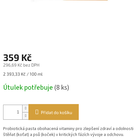
359 Kč
296,69 Kč bez DPH
Měrná
2 393,33 Kč / 100 ml
cena:
Útulek potřebuje
(8 ks)
Přidat do košíku
Probiotická pasta obohacená vitaminy pro zlepšení zdraví a odolnosti
štěňat (koťat) a psů (koček) v kritických fázích vývoje a odchovu.