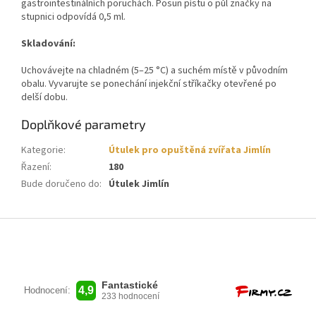
gastrointestinálních poruchách. Posun pístu o půl značky na
stupnici odpovídá 0,5 ml.
Skladování:
Uchovávejte na chladném (5–25 °C) a suchém místě v původním
obalu. Vyvarujte se ponechání injekční stříkačky otevřené po
delší dobu.
Doplňkové parametry
Kategorie
:
Útulek pro opuštěná zvířata Jimlín
Řazení
:
180
Bude doručeno do
:
Útulek Jimlín
Z
á
p
a
t
í