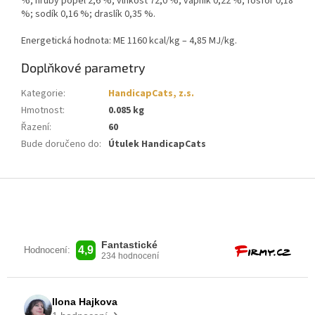
%; hrubý popel 2,6 %; vlhkost 72,0 %; vápník 0,22 %; fosfor 0,18
%; sodík 0,16 %; draslík 0,35 %.
Energetická hodnota: ME 1160 kcal/kg – 4,85 MJ/kg.
Doplňkové parametry
Kategorie
:
HandicapCats, z.s.
Hmotnost
:
0.085 kg
Řazení
:
60
Bude doručeno do
:
Útulek HandicapCats
Z
á
p
a
t
í