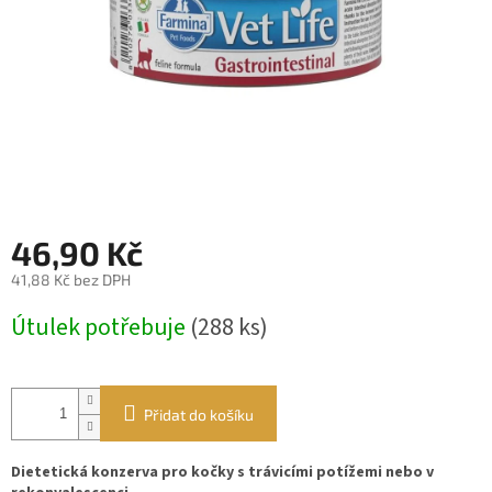
46,90 Kč
41,88 Kč bez DPH
Měrná
Útulek potřebuje
(288 ks)
cena:
Přidat do košíku
Dietetická konzerva pro kočky s trávicími potížemi nebo v