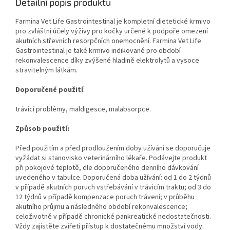
Detailní popis produktu
Farmina Vet Life Gastrointestinal je kompletní dietetické krmivo
pro zvláštní účely výživy pro kočky určené k podpoře omezení
akutních střevních resorpčních onemocnění. Farmina Vet Life
Gastrointestinal je také krmivo indikované pro období
rekonvalescence díky zvýšené hladině elektrolytů a vysoce
stravitelným látkám.
Doporučené použití
:
trávicí problémy, maldigesce, malabsorpce.
Způsob použití:
Před použitím a před prodloužením doby užívání se doporučuje
vyžádat si stanovisko veterinárního lékaře. Podávejte produkt
při pokojové teplotě, dle doporučeného denního dávkování
uvedeného v tabulce. Doporučená doba užívání: od 1 do 2 týdnů
v případě akutních poruch vstřebávání v trávicím traktu; od 3 do
12 týdnů v případě kompenzace poruch trávení; v průběhu
akutního průjmu a následného období rekonvalescence;
celoživotně v případě chronické pankreatické nedostatečnosti.
Vždy zajistěte zvířeti přístup k dostatečnému množství vody.