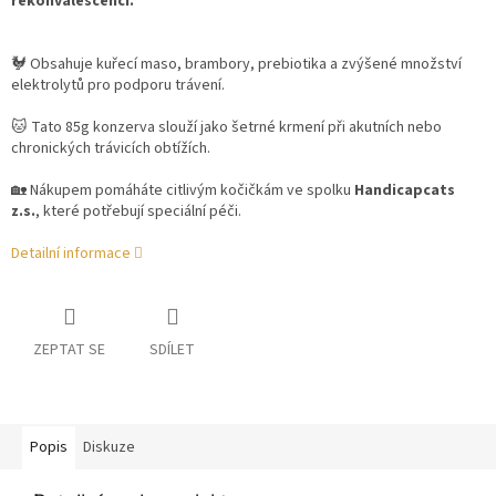
rekonvalescenci.
🐓 Obsahuje kuřecí maso, brambory, prebiotika a zvýšené množství
elektrolytů pro podporu trávení.
🐱 Tato 85g konzerva slouží jako šetrné krmení při akutních nebo
chronických trávicích obtížích.
🏡 Nákupem pomáháte citlivým kočičkám ve spolku
Handicapcats
z.s.
, které potřebují speciální péči.
Detailní informace
ZEPTAT SE
SDÍLET
Popis
Diskuze