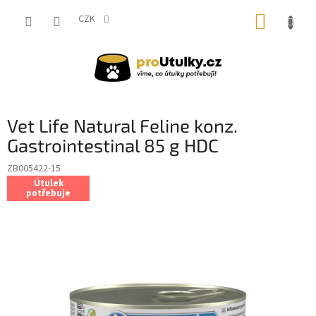
Přejít
NÁKUP
na
CZK
obsah
KOŠÍK
Vet Life Natural Feline konz.
Gastrointestinal 85 g HDC
ZB005422-15
Útulek
potřebuje