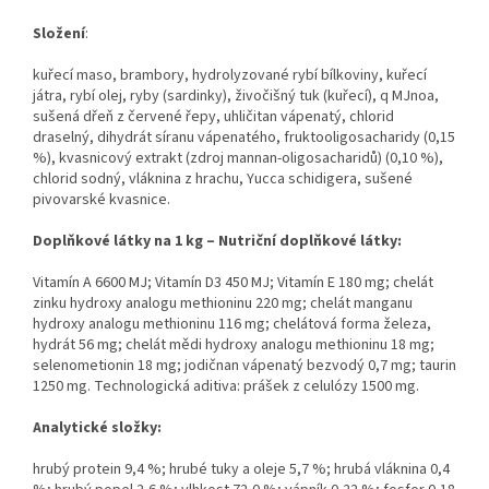
Složení
:
kuřecí maso, brambory, hydrolyzované rybí bílkoviny, kuřecí
játra, rybí olej, ryby (sardinky), živočišný tuk (kuřecí), q MJnoa,
sušená dřeň z červené řepy, uhličitan vápenatý, chlorid
draselný, dihydrát síranu vápenatého, fruktooligosacharidy (0,15
%), kvasnicový extrakt (zdroj mannan-oligosacharidů) (0,10 %),
chlorid sodný, vláknina z hrachu, Yucca schidigera, sušené
pivovarské kvasnice.
Doplňkové látky na 1 kg – Nutriční doplňkové látky:
Vitamín A 6600 MJ; Vitamín D3 450 MJ; Vitamín E 180 mg; chelát
zinku hydroxy analogu methioninu 220 mg; chelát manganu
hydroxy analogu methioninu 116 mg; chelátová forma železa,
hydrát 56 mg; chelát mědi hydroxy analogu methioninu 18 mg;
selenometionin 18 mg; jodičnan vápenatý bezvodý 0,7 mg; taurin
1250 mg. Technologická aditiva: prášek z celulózy 1500 mg.
Analytické složky:
hrubý protein 9,4 %; hrubé tuky a oleje 5,7 %; hrubá vláknina 0,4