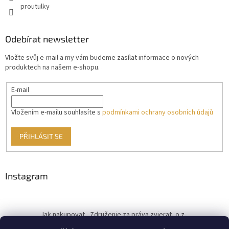
proutulky
Odebírat newsletter
Vložte svůj e-mail a my vám budeme zasílat informace o nových
produktech na našem e-shopu.
E-mail
Vložením e-mailu souhlasíte s
podmínkami ochrany osobních údajů
PŘIHLÁSIT SE
Instagram
Jak nakupovat
Združenie za práva zvierat, o.z.
Československý kastračný program
Informace o cookies