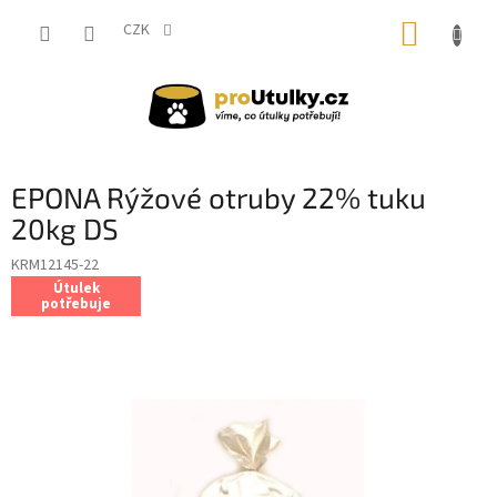
Přejít
NÁKUP
na
CZK
obsah
KOŠÍK
EPONA Rýžové otruby 22% tuku
20kg DS
KRM12145-22
Útulek
potřebuje