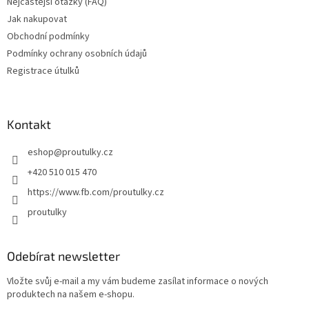
Nejčastější otázky (FAQ)
Jak nakupovat
Obchodní podmínky
Podmínky ochrany osobních údajů
Registrace útulků
Kontakt
eshop
@
proutulky.cz
+420 510 015 470
https://www.fb.com/proutulky.cz
proutulky
Odebírat newsletter
Vložte svůj e-mail a my vám budeme zasílat informace o nových
produktech na našem e-shopu.