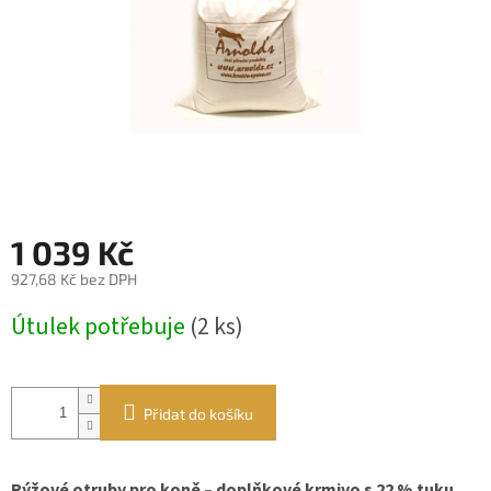
1 039 Kč
927,68 Kč bez DPH
Měrná
Útulek potřebuje
(2 ks)
cena:
Přidat do košíku
Rýžové otruby pro koně – doplňkové krmivo s 22 % tuku,