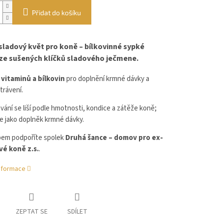
Přidat do košíku
sladový květ pro koně – bílkovinné sypké
ze sušených klíčků sladového ječmene.
 vitaminů a bílkovin
pro doplnění krmné dávky a
trávení.
ání se liší podle hmotnosti, kondice a zátěže koně;
e jako doplněk krmné dávky.
em podpoříte spolek
Druhá šance – domov pro ex-
vé koně z.s.
.
informace
ZEPTAT SE
SDÍLET