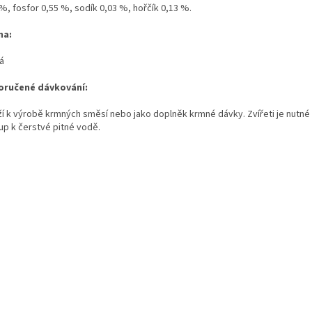
%, fosfor 0,55 %, sodík 0,03 %, hořčík 0,13 %.
ma:
á
ručené dávkování:
ží k výrobě krmných směsí nebo jako doplněk krmné dávky. Zvířeti je nutné z
up k čerstvé pitné vodě.