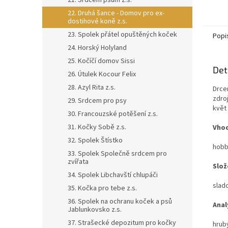
21. Srdcem psům z.s.
22. Druhá šance - Domov pro ex-
dostihové koně z.s.
23. Spolek přátel opuštěných koček
Popi
24. Horský Holyland
25. Kočíčí domov Sissi
Det
26. Útulek Kocour Felix
28. Azyl Rita z.s.
Drce
zdroj
29. Srdcem pro psy
květ 
30. Francouzské potěšení z.s.
31. Kočky Sobě z.s.
Vhod
32. Spolek Štístko
hobb
33. Spolek Společně srdcem pro
zvířata
Slož
34. Spolek Libchavští chlupáči
slad
35. Kočka pro tebe z.s.
36. Spolek na ochranu koček a psů
Anal
Jablunkovsko z.s.
37. Strašecké depozitum pro kočky
hrub