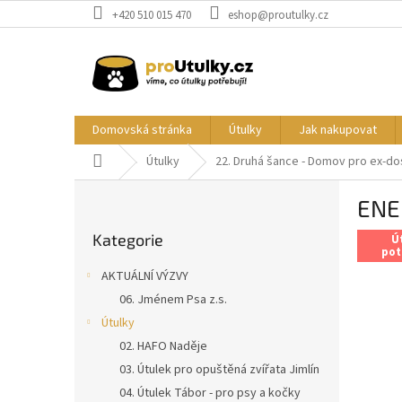
Přejít
+420 510 015 470
eshop@proutulky.cz
na
obsah
Domovská stránka
Útulky
Jak nakupovat
Domů
Útulky
22. Druhá šance - Domov pro ex-do
P
ENE
o
Přeskočit
s
Kategorie
kategorie
Ú
t
pot
r
AKTUÁLNÍ VÝZVY
a
06. Jménem Psa z.s.
n
Útulky
n
í
02. HAFO Naděje
p
03. Útulek pro opuštěná zvířata Jimlín
a
04. Útulek Tábor - pro psy a kočky