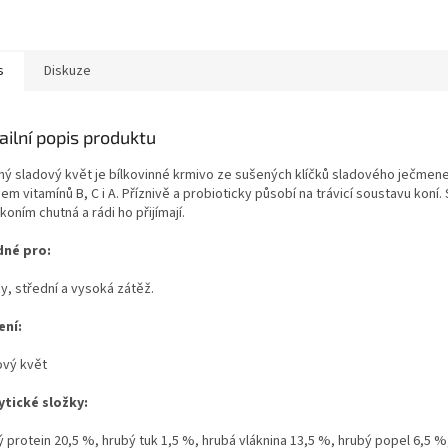
s
Diskuze
ailní popis produktu
ný sladový květ je bílkovinné krmivo ze sušených klíčků sladového ječmene
em vitamínů B, C i A. Příznivě a probioticky působí na trávicí soustavu koní.
koním chutná a rádi ho přijímají.
né pro:
y, střední a vysoká zátěž.
ení:
ový květ
ytické složky:
ý protein 20,5 %, hrubý tuk 1,5 %, hrubá vláknina 13,5 %, hrubý popel 6,5 %