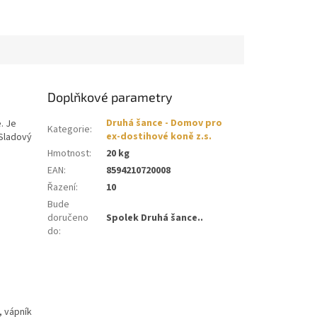
Doplňkové parametry
Druhá šance - Domov pro
. Je
Kategorie
:
ex-dostihové koně z.s.
 Sladový
Hmotnost
:
20 kg
EAN
:
8594210720008
Řazení
:
10
Bude
doručeno
Spolek Druhá šance..
do
:
, vápník