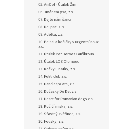
n
05. AniDef - Útulek Žim
e
06. Jménem psa, z.s.
l
07. Dejte nám šanci
08. Dej pac! z. s.
09. Adélka, z.s.
10. Pejsci a kočičky v urgentní nouzi
z.s.
11. Útulek Pet Heroes Lanškroun
12. Útulek LOZ Olomouc
13. Kočky u Katky, z.s.
14. Feliti club z.s.
15. HandicapCats, z.s.
16. Dočasky De De, z.s.
17. Heart for Romanian dogs z.s.
18. Kočičí miska, z.s.
19. Šťastný zvěřinec, z.s.
20. Fousky, z.s.