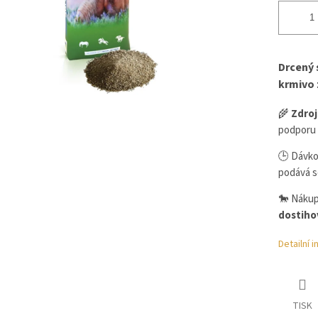
Drcený 
krmivo 
🌾
Zdroj
podporu 
🕒 Dávkov
podává s
🐎 Nákup
dostiho
Detailní 
TISK