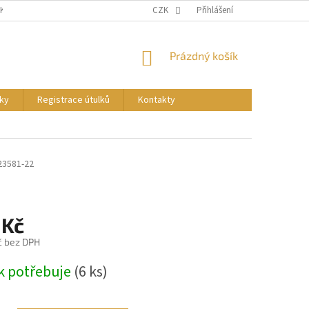
NKY
PODMÍNKY OCHRANY OSOBNÍCH ÚDAJŮ
CZK
Přihlášení
REGISTRACE ÚTULKŮ
NÁKUPNÍ
Prázdný košík
KOŠÍK
ky
Registrace útulků
Kontakty
23581-22
 Kč
č bez DPH
k potřebuje
(6 ks)