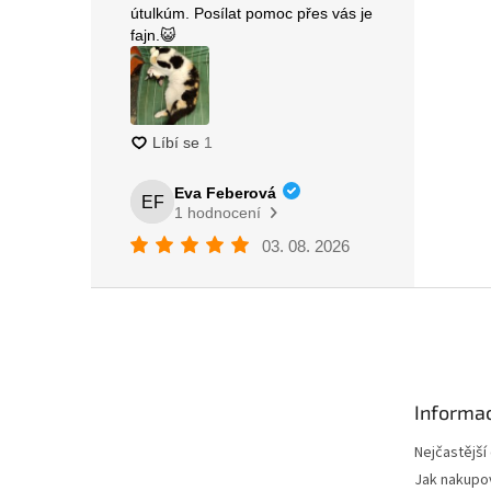
Z
á
p
a
t
Informac
í
Nejčastější
Jak nakupo