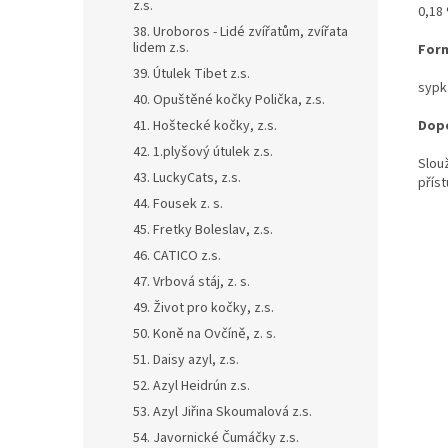
z.s.
0,18 
38. Uroboros - Lidé zvířatům, zvířata
lidem z.s.
For
39. Útulek Tibet z.s.
sypk
40. Opuštěné kočky Polička, z.s.
41. Hoštecké kočky, z.s.
Dopo
42. 1.plyšový útulek z.s.
Slou
43. LuckyCats, z.s.
příst
44. Fousek z. s.
45. Fretky Boleslav, z.s.
46. CATICO z.s.
47. Vrbová stáj, z. s.
49. Život pro kočky, z.s.
50. Koně na Ovčíně, z. s.
51. Daisy azyl, z.s.
52. Azyl Heidrún z.s.
53. Azyl Jiřina Skoumalová z.s.
54. Javornické Čumáčky z.s.