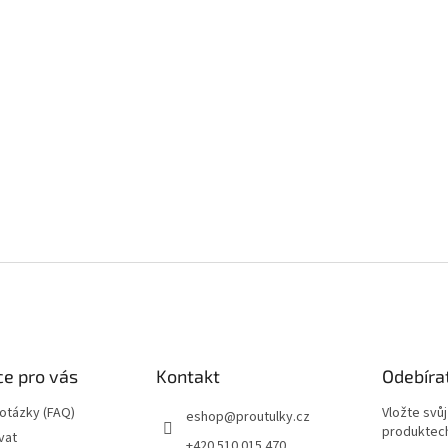
e pro vás
Kontakt
Odebíra
 otázky (FAQ)
Vložte svů
eshop
@
proutulky.cz
produktech
vat
+420 510 015 470