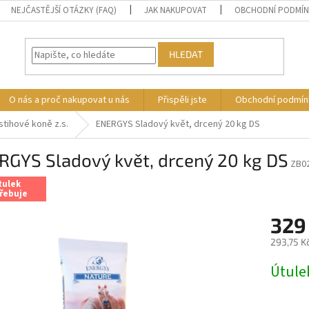
NEJČASTĚJŠÍ OTÁZKY (FAQ)
JAK NAKUPOVAT
OBCHODNÍ PODMÍ
HLEDAT
O nás a proč nakupovat u nás
Přispěli jste
Obchodní podmín
stihové koně z.s.
ENERGYS Sladový květ, drcený 20 kg DS
RGYS Sladový květ, drcený 20 kg DS
ZB0
tulek
řebuje
329
293,75 K
Měrná
Útule
cena: