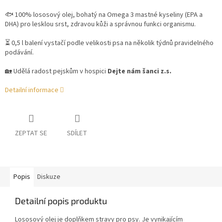
🐟 100% lososový olej, bohatý na Omega 3 mastné kyseliny (EPA a
DHA) pro lesklou srst, zdravou kůži a správnou funkci organismu.
⏳ 0,5 l balení vystačí podle velikosti psa na několik týdnů pravidelného
podávání.
🏡 Udělá radost pejskům v hospici
Dejte nám šanci z.s.
Detailní informace
ZEPTAT SE
SDÍLET
Popis
Diskuze
Detailní popis produktu
Lososový olej je doplňkem stravy pro psy. Je vynikajícím