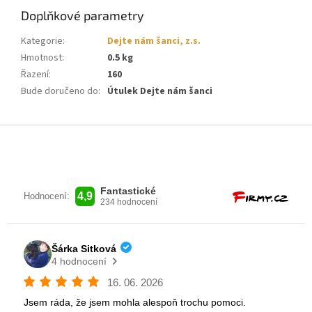
Doplňkové parametry
Kategorie
:
Dejte nám šanci, z.s.
Hmotnost
:
0.5 kg
Řazení
:
160
Bude doručeno do
:
Útulek Dejte nám šanci
Z
á
p
a
t
í