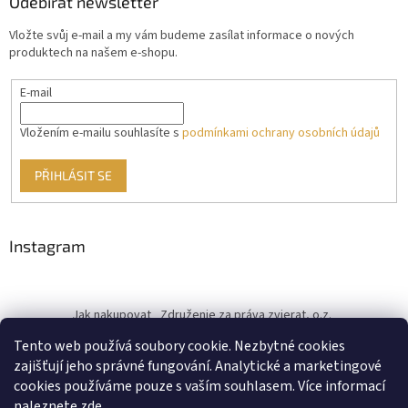
Odebírat newsletter
Vložte svůj e-mail a my vám budeme zasílat informace o nových
produktech na našem e-shopu.
E-mail
Vložením e-mailu souhlasíte s
podmínkami ochrany osobních údajů
PŘIHLÁSIT SE
Instagram
Jak nakupovat
Združenie za práva zvierat, o.z.
Československý kastračný program
Informace o cookies
Tento web používá soubory cookie. Nezbytné cookies
od ♥ vybudoval Filip Minár
zajišťují jeho správné fungování. Analytické a marketingové
cookies používáme pouze s vaším souhlasem. Více informací
naleznete zde.