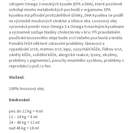
zdrojem Omega 3 mastných kyselin (EPA a DHA), které pozitivně
ovlivňují mnoho metabolických pochodů v organismu. EPA
kyselina má přírodní protizánětlivé účinky, DHA kyselina se podílí
na výstavbě mozkových struktur a sítnice oka. Lososový olej
vyrovnává poměr mezi Omega 3 a Omega 6 mastnými kyselinami
a významně snižuje hladiny cholesterolu v krvi. Při pravidelném
používání lososového oleje bude srst Vašeho psa hustá a lesklá.
Pomáhá řešit některé zdravotní problémy: lámavost a
vypadávání srsti, matnou srst, lupy, vysychání kůže, řídkou srst,
záněty kůže, svědění kůže, alergické reakce, lysiny, ekzémy,
problémy s pigmentací, poruchy imunitního systému, problémy s
reprodukcí u psů i u fen.
Složení:
100% lososový olej.
Dávkování:
pes do 12 kg = 4 ml
12 – 24 kg = 8 ml
24 – 48 kg = 12 ml
nad 48 kg = 16 ml