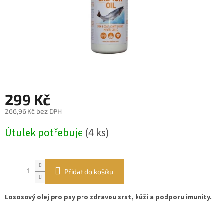
299 Kč
266,96 Kč bez DPH
Měrná
Útulek potřebuje
(4 ks)
cena:
Přidat do košíku
Lososový olej pro psy pro zdravou srst, kůži a podporu imunity.