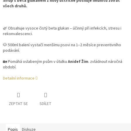
Sirup s beta glukanem z hlívy ústřičné posiluje imunitu zvířat
všech druhů.
🌿 Obsahuje vysoce čistý beta glukan – účinný při infekcích, stresu i
rekonvalescenci.
🐶 500ml balení vystačí menšímu psovi na 1–2 měsíce preventivního
podávání.
🏡 Pomáhá oslabeným psům v útulku
Anidef Žim
. zvládnout náročná
období.
Detailní informace
ZEPTAT SE
SDÍLET
Popis
Diskuze