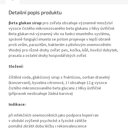
Detailní popis produktu
βeta glukan sirup
pro zvířata obsahuje významné množství
vysoce čistého mikronizovaného beta glukanu z hlívy ústřičné.
Beta glukan má významný vliv na funkci imunitního systému,
správně fungující imunita se potom projevuje v lepší obraně
proti virům, parazitům, bakteriím a plísňovým onemocněním.
Vhodný pro různé druhy zvířat: pes, kočka, kůň, hovězí dobytek,
prasata a ostatní druhy hospodářských zvířat.
Složení:
čištěná voda, glukózový sirup s fruktózou, sorban draselný
(konzervant), kyselina citronová, 1 l obsahuje 12 g vysoce
čistého mikronizovaného beta glucanu z Hlívy ústřičné
(přípravek neobsahuje žádná barviva)
Indikace:
při infekčních onemocněních jako podpora hojení ran
v období zvýšené psychické a fyzické zátěže
pomáhá zkrátit dobu léčby i rekonvalescence