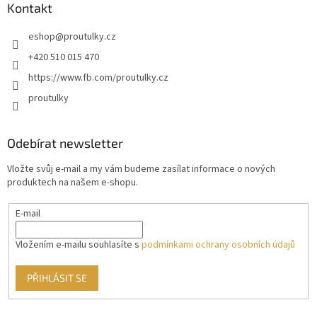
Kontakt
eshop
@
proutulky.cz
+420 510 015 470
https://www.fb.com/proutulky.cz
proutulky
Odebírat newsletter
Vložte svůj e-mail a my vám budeme zasílat informace o nových
produktech na našem e-shopu.
E-mail
Vložením e-mailu souhlasíte s
podmínkami ochrany osobních údajů
PŘIHLÁSIT SE