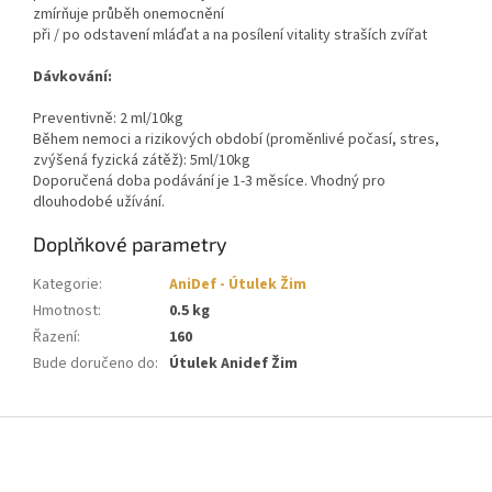
zmírňuje průběh onemocnění
při / po odstavení mláďat a na posílení vitality straších zvířat
Dávkování:
Preventivně: 2 ml/10kg
Během nemoci a rizikových období (proměnlivé počasí, stres,
zvýšená fyzická zátěž): 5ml/10kg
Doporučená doba podávání je 1-3 měsíce. Vhodný pro
dlouhodobé užívání.
Doplňkové parametry
Kategorie
:
AniDef - Útulek Žim
Hmotnost
:
0.5 kg
Řazení
:
160
Bude doručeno do
:
Útulek Anidef Žim
Z
á
p