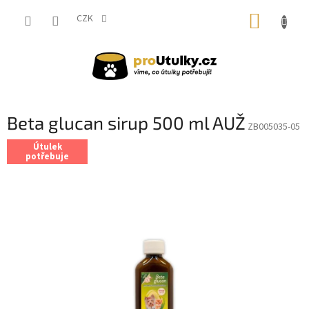
Přejít
NÁKUP
na
CZK
obsah
KOŠÍK
Beta glucan sirup 500 ml AUŽ
ZB005035-05
Útulek
potřebuje