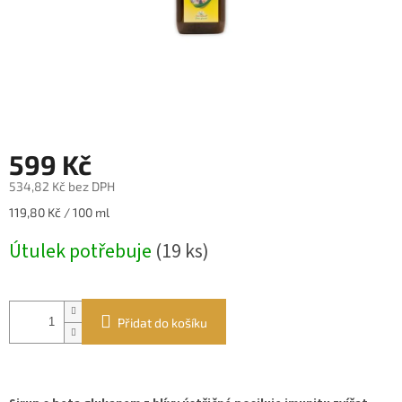
599 Kč
534,82 Kč bez DPH
Měrná
119,80 Kč / 100 ml
cena:
Útulek potřebuje
(19 ks)
Přidat do košíku