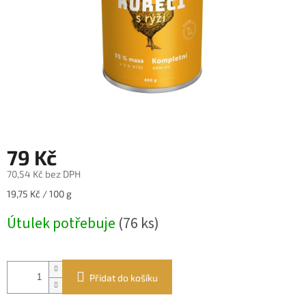
79 Kč
70,54 Kč bez DPH
Měrná
19,75 Kč / 100 g
cena:
Útulek potřebuje
(76 ks)
Přidat do košíku