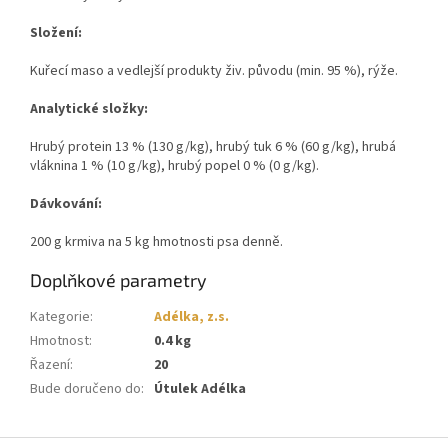
Složení:
Kuřecí maso a vedlejší produkty živ. původu (min. 95 %), rýže.
Analytické složky:
Hrubý protein 13 % (130 g/kg), hrubý tuk 6 % (60 g/kg), hrubá
vláknina 1 % (10 g/kg), hrubý popel 0 % (0 g/kg).
Dávkování:
200 g krmiva na 5 kg hmotnosti psa denně.
Doplňkové parametry
Kategorie
:
Adélka, z.s.
Hmotnost
:
0.4 kg
Řazení
:
20
Bude doručeno do
:
Útulek Adélka
Z