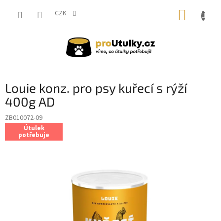
Přejít
NÁKUP
na
CZK
obsah
KOŠÍK
Louie konz. pro psy kuřecí s rýží
400g AD
ZB010072-09
Útulek
potřebuje