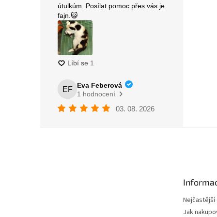
Z
á
p
a
t
Informac
í
Nejčastější
Jak nakupo