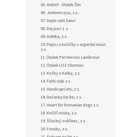
n
05. AniDef - Útulek Žim
e
06. Jménem psa, z.s.
l
07. Dejte nám šanci
08. Dej pac! z. s.
09. Adélka, z.s.
10. Pejsci a kočičky v urgentní nouzi
z.s.
11. Útulek Pet Heroes Lanškroun
12. Útulek LOZ Olomouc
13. Kočky u Katky, z.s.
14. Feliti club z.s.
15. HandicapCats, z.s.
16. Dočasky De De, z.s.
17. Heart for Romanian dogs z.s.
18. Kočičí miska, z.s.
19. Šťastný zvěřinec, z.s.
20. Fousky, z.s.