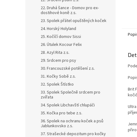
21. Srdcem psům z.s.
22. Druhá šance - Domov pro ex-
dostihové koně z.s.
23. Spolek přátel opuštěných koček
24. Horský Holyland
Popi
25. Kočíčí domov Sissi
26. Útulek Kocour Felix
28. Azyl Rita z.s.
Det
29. Srdcem pro psy
Podes
30. Francouzské potěšení z.s.
31. Kočky Sobě z.s.
Popi
32. Spolek Štístko
Brit 
33. Spolek Společně srdcem pro
kočič
zvířata
34. Spolek Libchavští chlupáči
Ultr
příj
35. Kočka pro tebe z.s.
36. Spolek na ochranu koček a psů
Jemné
Jablunkovsko z.s.
přir
37. Strašecké depozitum pro kočky