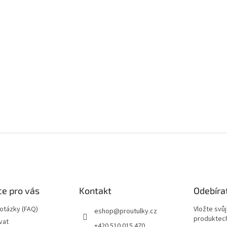
e pro vás
Kontakt
Odebíra
 otázky (FAQ)
Vložte svů
eshop
@
proutulky.cz
produktech
vat
+420 510 015 470