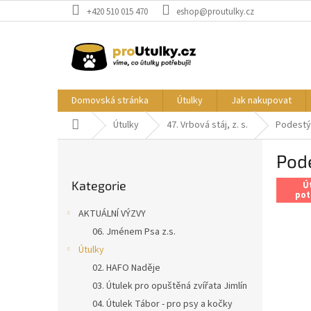
Přejít
+420 510 015 470
eshop@proutulky.cz
na
obsah
Domovská stránka
Útulky
Jak nakupovat
Domů
Útulky
47. Vrbová stáj, z. s.
Podestýl
P
Pode
o
Přeskočit
s
Kategorie
kategorie
Ú
t
pot
r
AKTUÁLNÍ VÝZVY
a
06. Jménem Psa z.s.
n
Útulky
n
í
02. HAFO Naděje
p
03. Útulek pro opuštěná zvířata Jimlín
a
04. Útulek Tábor - pro psy a kočky