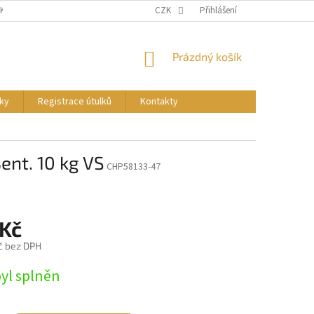
NKY
PODMÍNKY OCHRANY OSOBNÍCH ÚDAJŮ
CZK
Přihlášení
REGISTRACE ÚTULKŮ
NÁKUPNÍ
Prázdný košík
KOŠÍK
ky
Registrace útulků
Kontakty
ent. 10 kg VS
CHP58133-47
 Kč
č bez DPH
byl splněn