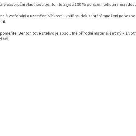
né absorpční vlastnosti bentonitu zajistí 100 % pohlcení tekutin i nežádou
nalé vstřebání a uzamčení vlhkosti uvnitř hrudek zabrání množení nebezp
rií.
pomeňte: Bentonitové stelivo je absolutně přírodní materiál šetrný k život
ředí.