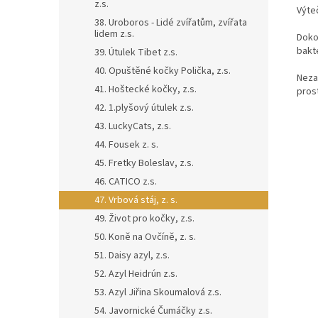
z.s.
Výteč
38. Uroboros - Lidé zvířatům, zvířata
lidem z.s.
Doko
bakte
39. Útulek Tibet z.s.
40. Opuštěné kočky Polička, z.s.
Neza
41. Hoštecké kočky, z.s.
prost
42. 1.plyšový útulek z.s.
43. LuckyCats, z.s.
44. Fousek z. s.
45. Fretky Boleslav, z.s.
46. CATICO z.s.
47. Vrbová stáj, z. s.
49. Život pro kočky, z.s.
50. Koně na Ovčíně, z. s.
51. Daisy azyl, z.s.
52. Azyl Heidrún z.s.
53. Azyl Jiřina Skoumalová z.s.
54. Javornické Čumáčky z.s.