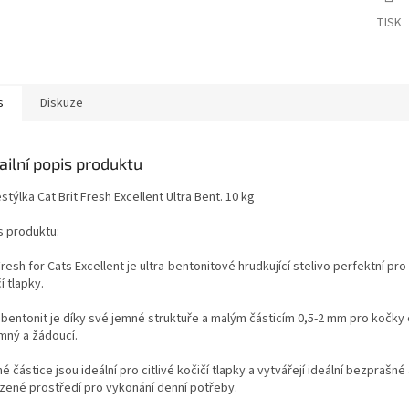
TISK
s
Diskuze
ailní popis produktu
týlka Cat Brit Fresh Excellent Ultra Bent. 10 kg
s produktu:
Fresh for Cats Excellent je ultra-bentonitové hrudkující stelivo perfektní pro 
í tlapky.
a bentonit je díky své jemné struktuře a malým částicím 0,5-2 mm pro kočk
emný a žádoucí.
 částice jsou ideální pro citlivé kočičí tlapky a vytvářejí ideální bezprašné
ozené prostředí pro vykonání denní potřeby.