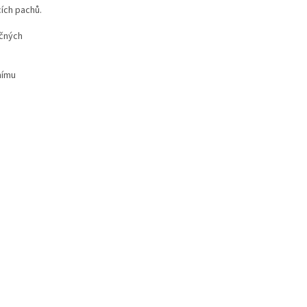
cích pachů.
ečných
nímu