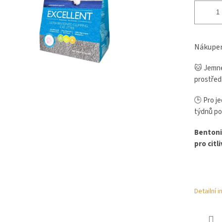
Nákupem
🐱 Jemné
prostředí
🕒 Pro je
týdnů po
Bentonit
pro citl
Detailní 