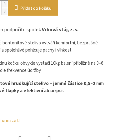
Přidat do košíku
 podpoříte spolek
Vrbová stáj, z. s.
 bentonitové stelivo vytváří komfortní, bezprašné
 a spolehlivě pohlcuje pachy i vlhkost.
dnu kočku obvykle vystačí 10kg balení přibližně na 3–6
dle frekvence údržby.
ové hrudkující stelivo – jemné částice 0,5–2 mm
ivé tlapky a efektivní absorpci.
informace