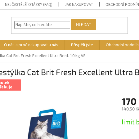
NEJČASTĚJŠÍ OTÁZKY (FAQ)
JAK NAKUPOVAT
OBCHODNÍ PODMÍ
HLEDAT
O nás a proč nakupovat u nás
Přispěli jste
Obchodní podmín
ka Cat Brit Fresh Excellent Ultra Bent. 10 kg VS
stýlka Cat Brit Fresh Excellent Ultra B
tulek
řebuje
170
140,50 K
Měrná
limit 
cena: