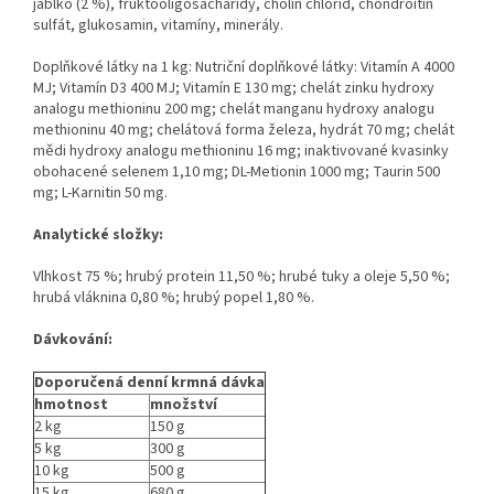
jablko (2 %), fruktooligosacharidy, cholin chlorid, chondroitin
sulfát, glukosamin, vitamíny, minerály.
Doplňkové látky na 1 kg: Nutriční doplňkové látky: Vitamín A 4000
MJ; Vitamín D3 400 MJ; Vitamín E 130 mg; chelát zinku hydroxy
analogu methioninu 200 mg; chelát manganu hydroxy analogu
methioninu 40 mg; chelátová forma železa, hydrát 70 mg; chelát
mědi hydroxy analogu methioninu 16 mg; inaktivované kvasinky
obohacené selenem 1,10 mg; DL-Metionin 1000 mg; Taurin 500
mg; L-Karnitin 50 mg.
Analytické složky:
Vlhkost 75 %; hrubý protein 11,50 %; hrubé tuky a oleje 5,50 %;
hrubá vláknina 0,80 %; hrubý popel 1,80 %.
Dávkování:
Doporučená denní krmná dávka
hmotnost
množství
2 kg
150 g
5 kg
300 g
10 kg
500 g
15 kg
680 g