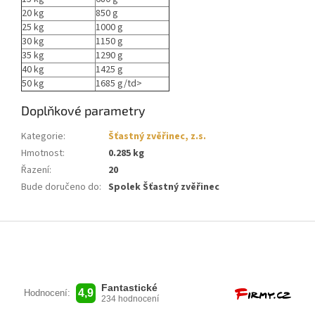
20 kg
850 g
25 kg
1000 g
30 kg
1150 g
35 kg
1290 g
40 kg
1425 g
50 kg
1685 g/td>
Doplňkové parametry
Kategorie
:
Šťastný zvěřinec, z.s.
Hmotnost
:
0.285 kg
Řazení
:
20
Bude doručeno do
:
Spolek Šťastný zvěřinec
Z
á
p
a
t
í