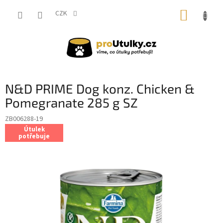
Přejít
NÁKUP
na
CZK
obsah
KOŠÍK
N&D PRIME Dog konz. Chicken &
Pomegranate 285 g SZ
ZB006288-19
Útulek
potřebuje