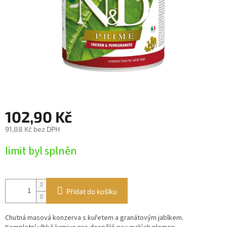
102,90 Kč
91,88 Kč bez DPH
Měrná
limit byl splněn
cena:
Přidat do košíku
Chutná masová konzerva s kuřetem a granátovým jablkem.