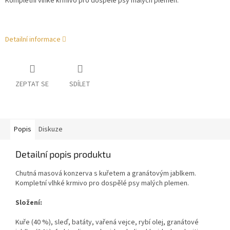
Kompletní vlhké krmivo pro dospělé psy malých plemen.
Detailní informace
ZEPTAT SE
SDÍLET
Popis
Diskuze
Detailní popis produktu
Chutná masová konzerva s kuřetem a granátovým jablkem.
Kompletní vlhké krmivo pro dospělé psy malých plemen.
Složení:
Kuře (40 %), sleď, batáty, vařená vejce, rybí olej, granátové