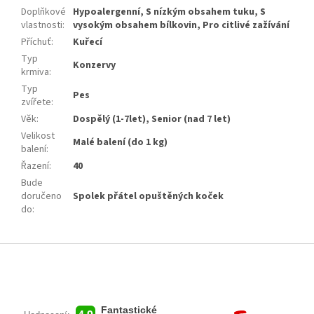
Doplňkové
Hypoalergenní, S nízkým obsahem tuku, S
vlastnosti
:
vysokým obsahem bílkovin, Pro citlivé zažívání
Příchuť
:
Kuřecí
Typ
Konzervy
krmiva
:
Typ
Pes
zvířete
:
Věk
:
Dospělý (1-7let), Senior (nad 7 let)
Velikost
Malé balení (do 1 kg)
balení
:
Řazení
:
40
Bude
doručeno
Spolek přátel opuštěných koček
do
:
Z
á
p
a
t