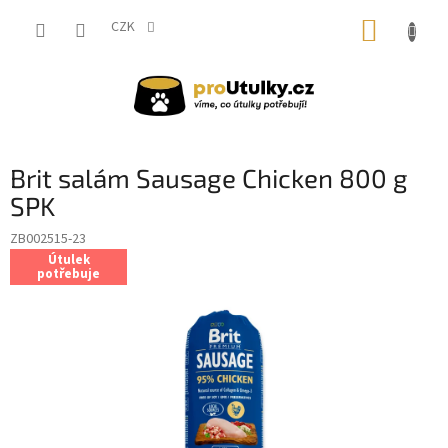
Přejít
NÁKUP
na
CZK
obsah
KOŠÍK
Brit salám Sausage Chicken 800 g
SPK
ZB002515-23
Útulek
potřebuje