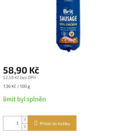
58,90 Kč
52,59 Kč bez DPH
Měrná
7,36 Kč / 100 g
cena:
limit byl splněn
Přidat do košíku