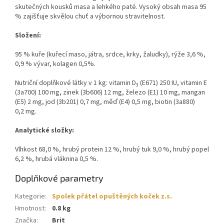
skutečných kousků masa a lehkého paté. Vysoký obsah masa 95
% zajišťuje skvělou chuť a výbornou stravitelnost.
Složení:
95 % kuře (kuřecí maso, játra, srdce, krky, žaludky), rýže 3,6 %,
0,9 % vývar, kolagen 0,5%.
Nutriční doplňkové látky v 1 kg: vitamin D
(E671) 250 IU, vitamin E
3
(3a700) 100 mg, zinek (3b606) 12 mg, železo (E1) 10 mg, mangan
(E5) 2 mg, jod (3b201) 0,7 mg, měď (E4) 0,5 mg, biotin (3a880)
0,2 mg.
Analytické složky:
Vlhkost 68,0 %, hrubý protein 12 %, hrubý tuk 9,0 %, hrubý popel
6,2 %, hrubá vláknina 0,5 %.
Doplňkové parametry
Kategorie
:
Spolek přátel opuštěných koček z.s.
Hmotnost
:
0.8 kg
Značka
:
Brit