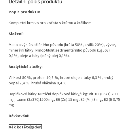
Detailní popis produktu
Popis produktu:
Kompletní krmivo pro koťata s krůtou a králíkem.
Složení:
Maso a výr. živočišného původu (krůta 50%, králík 20%), vývar,
minerální látky, klinoptilolit sedimentárního původu (1g568)
0,1%, oleje a tuky (lněný olej 0,1%).
Analytické složky:
Vlhkost 80 %, protein 10,8 %, hrubé oleje a tuky 6,3 %, hrubý
popel 2,4 %, hrubá vláknina 0,4 %.
Doplňkové látky: Nutriční doplňkové látky/1kg: vit. D3 (E671) 200
m.j., taurin (3a370)1500 mg, E6 (Zn) 15 mg, E5 (Mn) 3 mg, E2 (I) 0,75
mg.
Dávkování:
Věk kotěte
g/den