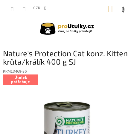
Přejít
NÁKUP
na
CZK
obsah
KOŠÍK
Nature's Protection Cat konz. Kitten
krůta/králík 400 g SJ
KRM13468-36
Útulek
potřebuje