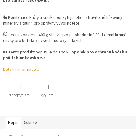
pro zdravý růst (400 g).
🐇 Kombinace krůty a králíka poskytuje lehce stravitelné bílkoviny,
minerály a taurin pro správný vývoj kotěte.
🐱 Jedna konzerva 400 g slouží jako plnohodnotná část denní krmné
dávky pro koťata ve všech růstových fázích.
🏡 Tento produkt poputuje do spolku
Spolek pro ochranu koček a
psů Jablunkovsko z.s.
.
Detailní informace
ZEPTAT SE
SDÍLET
Popis
Diskuze