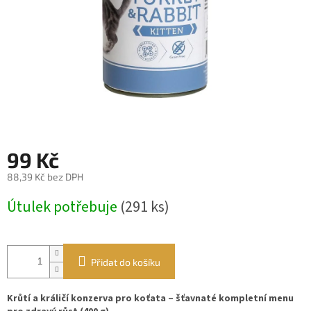
99 Kč
88,39 Kč bez DPH
Měrná
Útulek potřebuje
(291 ks)
cena:
Přidat do košíku
Krůtí a králičí konzerva pro koťata – šťavnaté kompletní menu