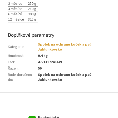
2 měsíce
250 g
4 měsíce
280 g
6 měsíců
300 g
12 měsíců
325 g
Doplňkové parametry
Spolek na ochranu koček a psů
Kategorie
:
Jablunkovsko
Hmotnost
:
0.4 kg
EAN
:
4771317246349
Řazení
:
50
Bude doručeno
Spolek na ochranu koček a psů
do
:
Jablunkovsko
Z
á
p
a