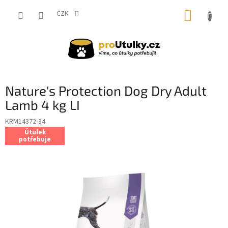
Přejít
NÁKUP
na
CZK
obsah
KOŠÍK
Nature's Protection Dog Dry Adult
Lamb 4 kg LI
KRM14372-34
Útulek
potřebuje