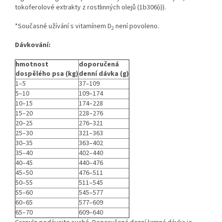
tokoferolové extrakty z rostlinných olejů (1b306(i)).
*Současné užívání s vitamínem D
není povoleno.
2
Dávkování:
hmotnost
doporučená
dospělého psa (kg)
denní dávka (g)
1–5
37–109
5–10
109–174
10–15
174–228
15–20
228–276
20–25
276–321
25–30
321–363
30–35
363–402
35–40
402–440
40–45
440–476
45–50
476–511
50–55
511–545
55–60
545–577
60–65
577–609
65–70
609–640