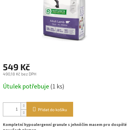
549 Kč
490,18 Kč bez DPH
Měrná
Útulek potřebuje
(1 ks)
cena:
Přidat do košíku
Kompletní hypoalergenní granule s jehněčím masem pro dospělé