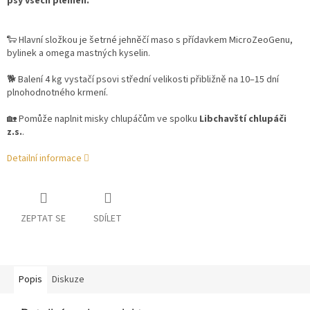
psy všech plemen.
🐑 Hlavní složkou je šetrné jehněčí maso s přídavkem MicroZeoGenu,
bylinek a omega mastných kyselin.
🐕 Balení 4 kg vystačí psovi střední velikosti přibližně na 10–15 dní
plnohodnotného krmení.
🏡 Pomůže naplnit misky chlupáčům ve spolku
Libchavští chlupáči
z.s.
.
Detailní informace
ZEPTAT SE
SDÍLET
Popis
Diskuze