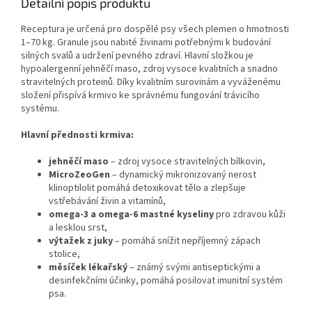
Detailní popis produktu
Receptura je určená pro dospělé psy všech plemen o hmotnosti
1–70 kg. Granule jsou nabité živinami potřebnými k budování
silných svalů a udržení pevného zdraví. Hlavní složkou je
hypoalergenní jehněčí maso, zdroj vysoce kvalitních a snadno
stravitelných proteinů. Díky kvalitním surovinám a vyváženému
složení přispívá krmivo ke správnému fungování trávicího
systému.
Hlavní přednosti krmiva:
jehněčí maso
– zdroj vysoce stravitelných bílkovin,
MicroZeoGen
– dynamický mikronizovaný nerost
klinoptilolit pomáhá detoxikovat tělo a zlepšuje
vstřebávání živin a vitamínů,
omega-3 a omega-6 mastné kyseliny
pro zdravou kůži
a lesklou srst,
výtažek z juky
– pomáhá snížit nepříjemný zápach
stolice,
měsíček lékařský
– známý svými antiseptickými a
desinfekčními účinky, pomáhá posilovat imunitní systém
psa.