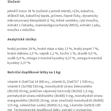
Složení:
jehněčí maso 38 % (sušené a jemně mleté), rýže, kukuřice,
drůbeží tuk, kukuřičný lepek, ječmen, řepné řízky, dynamicky
mikronizovaný klinoptilolit (1 %), lněné semínko, rybí moučka,
extrakt z čekanky, mannanoligosacharidy (MOS), extrakt z juky,
moučka z měsíčku.
Analytické složky:
hrubý protein 24 %, hrubé oleje a tuky 13 %, hrubý popel 7 %,
hrubá vláknina 2,5 %, vápník 1,2 %, fosfor 1 %, draslík 0,5 %,
sodík 0,4 %, omega-3 mastné kyseliny 0,37 %, omega-6 mastné
kyseliny 2,37 %.
Nutriční doplňkové látky na 1 kg:
vitamín A (3a672a) 18 000 m.j., vitamín D
(3a671)* 1 500 m.j.,
3
vitamín E (3a700) 530 mg, monohydrát síranu železnatého
(3b103) 50 mg, jodičnan vápenatý bezvodý (3b202) 1,5 mg,
pentahydrát síranu měďnatého (3b405) 5 mg, monohydrát síranu
manganatého (3b503) 20 mg, síran zinečnatý monohydrát (3b605)
115 mg, seleničitan sodný (3b801) 0,1 mg, L-karnitin (3a910) 100
mg. Technologické doplňkové látky: extrakt z rozmarýnu,