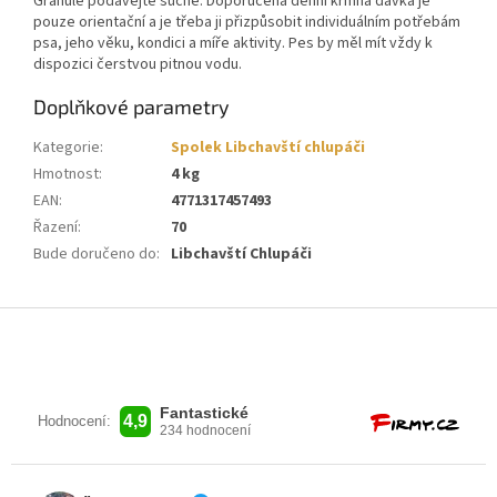
Granule podávejte suché. Doporučená denní krmná dávka je
pouze orientační a je třeba ji přizpůsobit individuálním potřebám
psa, jeho věku, kondici a míře aktivity. Pes by měl mít vždy k
dispozici čerstvou pitnou vodu.
Doplňkové parametry
Kategorie
:
Spolek Libchavští chlupáči
Hmotnost
:
4 kg
EAN
:
4771317457493
Řazení
:
70
Bude doručeno do
:
Libchavští Chlupáči
Z
á
p
a
t
í