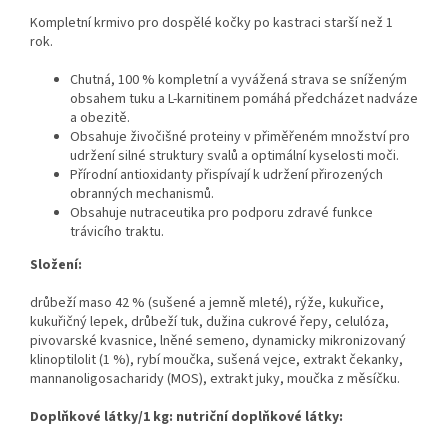
Kompletní krmivo pro dospělé kočky po kastraci starší než 1
rok.
Chutná, 100 % kompletní a vyvážená strava se sníženým
obsahem tuku a L-karnitinem pomáhá předcházet nadváze
a obezitě.
Obsahuje živočišné proteiny v přiměřeném množství pro
udržení silné struktury svalů a optimální kyselosti moči.
Přírodní antioxidanty přispívají k udržení přirozených
obranných mechanismů.
Obsahuje nutraceutika pro podporu zdravé funkce
trávicího traktu.
Složení:
drůbeží maso 42 % (sušené a jemně mleté), rýže, kukuřice,
kukuřičný lepek, drůbeží tuk, dužina cukrové řepy, celulóza,
pivovarské kvasnice, lněné semeno, dynamicky mikronizovaný
klinoptilolit (1 %), rybí moučka, sušená vejce, extrakt čekanky,
mannanoligosacharidy (MOS), extrakt juky, moučka z měsíčku.
Doplňkové látky/1 kg: nutriční doplňkové látky: