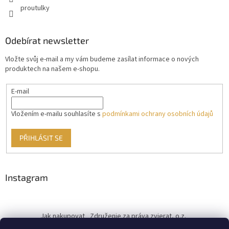
proutulky
Odebírat newsletter
Vložte svůj e-mail a my vám budeme zasílat informace o nových
produktech na našem e-shopu.
E-mail
Vložením e-mailu souhlasíte s
podmínkami ochrany osobních údajů
PŘIHLÁSIT SE
Instagram
Jak nakupovat
Združenie za práva zvierat, o.z.
Československý kastračný program
Informace o cookies