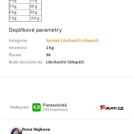
4 kg
59 g
5 kg
68 g
6 kg
89 g
7 kg
104 g
Doplňkové parametry
Kategorie
:
Spolek Libchavští chlupáči
Hmotnost
:
2 kg
Řazení
:
90
Bude doručeno do
:
Libchavští Chlupáči
Z
á
p
a
t
í