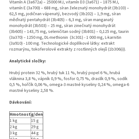
Vitamín A (3a672a) – 25000 MJ, vitamín D3 (3a671) – 1875 MJ,
vitamín E (3a700) – 688 mg, síran železnatý monohydrát (3b103) –
62,5 mg, jodičnan vápenatý, bezvodý (3b202) – 1,9 mg, síran
měďnatý pentahydrát (3b405) – 6,3 mg, síran manganatý
monohydrát (3b503) – 25 mg, síran zinečnatý monohydrát
(3b605) – 143,75 mg, seleničitan sodný (3b801) – 0,125 mg, taurin
(3a370) – 1250 mg, DL-methionin (3c301) - 1 000 mg, L-karnitin
(3a910) - 100 mg. Technologické doplňkové látky: extrakt
rozmarýnu, tokoferolové extrakty z rostlinných olejů (1b306(i)).
Analytické složky:
Hrubý protein 32 %, hrubý tuk 11 %, hrubý popel 6 %, hrubá
vláknina 3,8 %, vápník 0,9 %, fosfor 0,75 %, draslík 0,9 %, sodík
0,5 %, hořčík 0,06 %, omega-3 mastné kyseliny 0,24 %, omega-6
mastné kyseliny 2,58 %.
Dávkování:
Hmotnost
g/den
1 kg
15 g
2 kg
29 g
3 kg
44 g