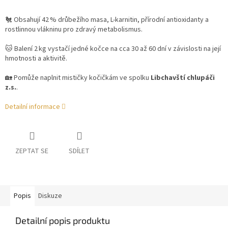
🐔 Obsahují 42 % drůbežího masa, L-karnitin, přírodní antioxidanty a
rostlinnou vlákninu pro zdravý metabolismus.
🐱 Balení 2 kg vystačí jedné kočce na cca 30 až 60 dní v závislosti na její
hmotnosti a aktivitě.
🏡 Pomůže naplnit mističky kočičkám ve spolku
Libchavští chlupáči
z.s.
.
Detailní informace
ZEPTAT SE
SDÍLET
Popis
Diskuze
Detailní popis produktu