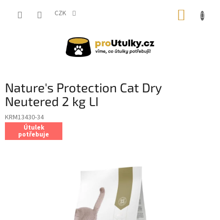
Přejít
NÁKUP
na
CZK
obsah
KOŠÍK
Nature's Protection Cat Dry
Neutered 2 kg LI
KRM13430-34
Útulek
potřebuje