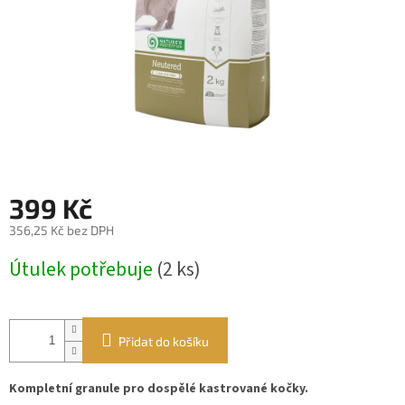
399 Kč
356,25 Kč bez DPH
Měrná
Útulek potřebuje
(2 ks)
cena:
Přidat do košíku
Kompletní granule pro dospělé kastrované kočky.