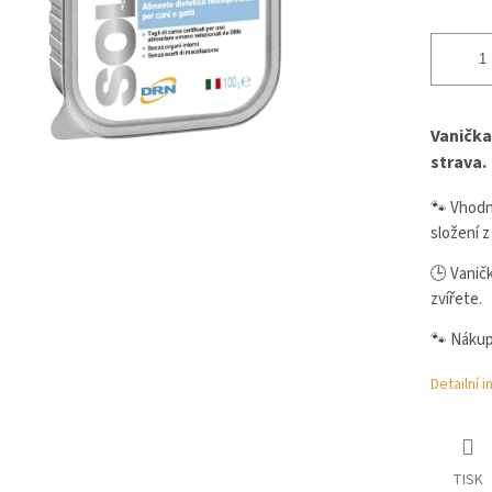
Vanička
strava.
🐾 Vhodná
složení 
🕒 Vanič
zvířete.
🐾 Nákup
Detailní 
TISK