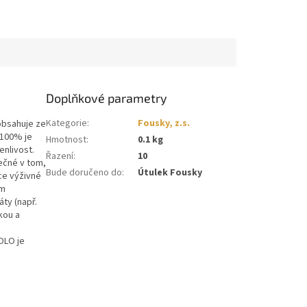
Doplňkové parametry
Kategorie
:
Fousky, z.s.
obsahuje ze
 100% je
Hmotnost
:
0.1 kg
enlivost.
Řazení
:
10
ečné v tom,
Bude doručeno do
:
Útulek Fousky
ce výživné
em
áty (např.
ckou a
OLO je