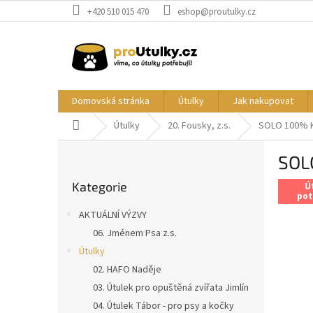
Přejít
+420 510 015 470
eshop@proutulky.cz
na
obsah
Domovská stránka
Útulky
Jak nakupovat
Domů
Útulky
20. Fousky, z.s.
SOLO 100% K
P
SOL
o
Přeskočit
s
Kategorie
kategorie
Ú
t
pot
r
AKTUÁLNÍ VÝZVY
a
06. Jménem Psa z.s.
n
Útulky
n
í
02. HAFO Naděje
p
03. Útulek pro opuštěná zvířata Jimlín
a
04. Útulek Tábor - pro psy a kočky