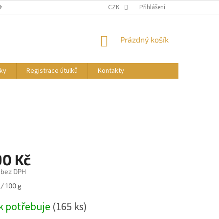
NKY
PODMÍNKY OCHRANY OSOBNÍCH ÚDAJŮ
CZK
Přihlášení
REGISTRACE ÚTULKŮ
NÁKUPNÍ
Prázdný košík
KOŠÍK
ky
Registrace útulků
Kontakty
90 Kč
 bez DPH
/ 100 g
k potřebuje
(165 ks)