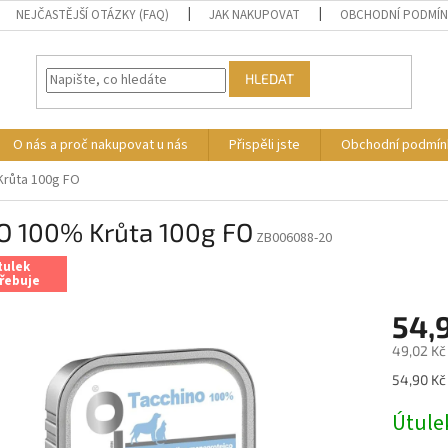
NEJČASTĚJŠÍ OTÁZKY (FAQ)
JAK NAKUPOVAT
OBCHODNÍ PODMÍ
HLEDAT
O nás a proč nakupovat u nás
Přispěli jste
Obchodní podmín
růta 100g FO
O 100% Krůta 100g FO
ZB006088-20
tulek
řebuje
54,
49,02 Kč
Měrná
54,90 Kč 
cena:
Útule