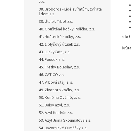
z.s.
38. Uroboros - Lidé zvířatům, zvířata
lidem z.s.
39. Útulek Tibet z.s.
40. Opuštěné kočky Polička, z.s.
41. Hoštecké kočky, z.s.
Slož
42. 1.plyšový útulek z.s.
krůt
43. LuckyCats, z.s.
44. Fousek z. s.
45. Fretky Boleslav, z.s.
46. CATICO z.s.
47. Vrbová stáj, z. s.
49. Život pro kočky, z.s.
50. Koně na Ovčíně, z. s.
51. Daisy azyl, z.s.
52. Azyl Heidrún z.s.
53. Azyl Jiřina Skoumalová z.s.
54. Javornické Čumáčky z.s.