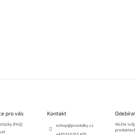
e pro vás
Kontakt
Odebíra
 otázky (FAQ)
Vložte svů
eshop
@
proutulky.cz
produktech
vat
+420 510 015 470