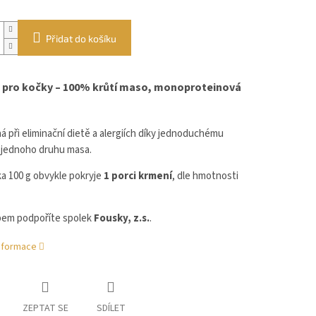
Přidat do košíku
 pro kočky – 100% krůtí maso, monoproteinová
 při eliminační dietě a alergiích díky jednoduchému
z jednoho druhu masa.
ka 100 g obvykle pokryje
1 porci krmení
, dle hmotnosti
em podpoříte spolek
Fousky, z.s.
.
informace
ZEPTAT SE
SDÍLET