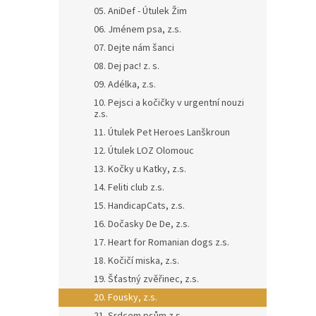
n
05. AniDef - Útulek Žim
e
06. Jménem psa, z.s.
l
07. Dejte nám šanci
08. Dej pac! z. s.
09. Adélka, z.s.
10. Pejsci a kočičky v urgentní nouzi
z.s.
11. Útulek Pet Heroes Lanškroun
12. Útulek LOZ Olomouc
13. Kočky u Katky, z.s.
14. Feliti club z.s.
15. HandicapCats, z.s.
16. Dočasky De De, z.s.
17. Heart for Romanian dogs z.s.
18. Kočičí miska, z.s.
19. Šťastný zvěřinec, z.s.
20. Fousky, z.s.