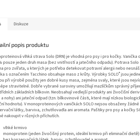
s
Diskuze
ailní popis produktu
proteinová vlhká strava Solo (DRN) je vhodná pro psy i pro kočky. Vanička 
% pouze jeden druh masa (bez vnitřností a jatečního odpadu). Potrava Solo
a pro zvířata, u kterých je potřeba detekovat potravní alergii nebo nesnáš
®
čka s označením Tacchino obsahuje maso z krůty. Výrobky SOLO
jsou jedin
sou při výrobě použity jen dobré kusy masa, zejména svaly, které jsou nejví
jlépe stravitelné. Dobře vybrané suroviny umožňují mazlíčkům správný příj
řídních základních bílkovin. Neobsahují vedlejší produkty ani živočišní deriv
 a nohy) ani jateční odpad (tzn. bílkovinové části, které mají nízkou biologi
iční hodnotu). V monoproteinových vaničkách SOLO nejsou obsaženy žádné
ervační látky, barviva, zchutňovadla ani aromata. Paštiky pro psy a kočky S
é nakoupit v různých příchutích.
vlhké krmivo
monoprotein (jeden živočišný protein, ideální krmivo při eliminační dietě)
bez konzervačních látek, barviv, zchutňovadel a aromat