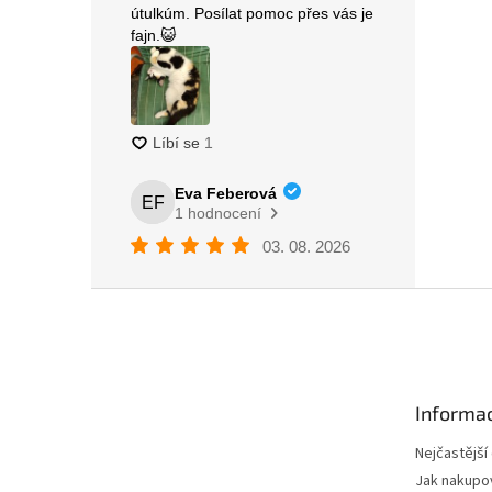
Z
á
p
a
t
Informac
í
Nejčastější
Jak nakupo