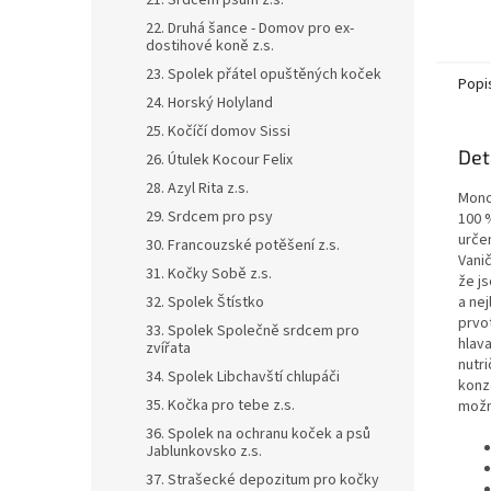
21. Srdcem psům z.s.
22. Druhá šance - Domov pro ex-
dostihové koně z.s.
23. Spolek přátel opuštěných koček
Popi
24. Horský Holyland
25. Kočíčí domov Sissi
Det
26. Útulek Kocour Felix
28. Azyl Rita z.s.
Mono
29. Srdcem pro psy
100 
určen
30. Francouzské potěšení z.s.
Vani
31. Kočky Sobě z.s.
že j
32. Spolek Štístko
a ne
prvot
33. Spolek Společně srdcem pro
hlava
zvířata
nutr
34. Spolek Libchavští chlupáči
konz
35. Kočka pro tebe z.s.
možn
36. Spolek na ochranu koček a psů
Jablunkovsko z.s.
37. Strašecké depozitum pro kočky