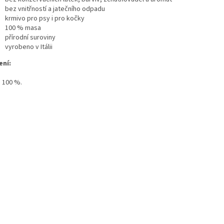
bez vnitřností a jatečního odpadu
krmivo pro psy i pro kočky
100 % masa
přírodní suroviny
vyrobeno v Itálii
ení:
a 100 %.