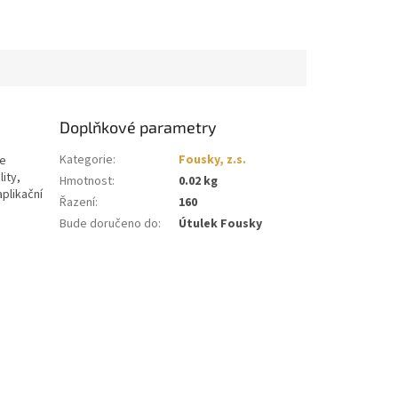
Doplňkové parametry
Kategorie
:
Fousky, z.s.
je
ity,
Hmotnost
:
0.02 kg
plikační
Řazení
:
160
Bude doručeno do
:
Útulek Fousky