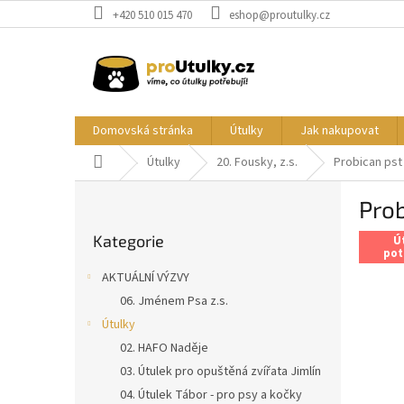
Přejít
+420 510 015 470
eshop@proutulky.cz
na
obsah
Domovská stránka
Útulky
Jak nakupovat
Domů
Útulky
20. Fousky, z.s.
Probican pst
P
Prob
o
Přeskočit
s
Kategorie
kategorie
Ú
t
pot
r
AKTUÁLNÍ VÝZVY
a
06. Jménem Psa z.s.
n
Útulky
n
í
02. HAFO Naděje
p
03. Útulek pro opuštěná zvířata Jimlín
a
04. Útulek Tábor - pro psy a kočky