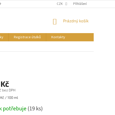
NKY
PODMÍNKY OCHRANY OSOBNÍCH ÚDAJŮ
CZK
Přihlášení
REGISTRACE ÚTULKŮ
NÁKUPNÍ
Prázdný košík
KOŠÍK
ky
Registrace útulků
Kontakty
 Kč
č bez DPH
 Kč / 100 ml
k potřebuje
(19 ks)