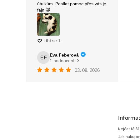
Z
á
p
a
t
Informac
í
Nejčastější
Jak nakupo