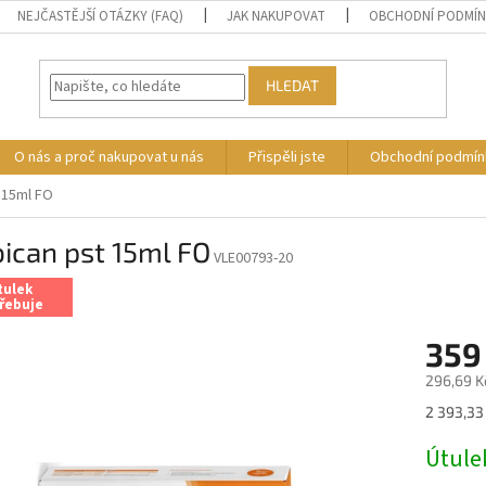
NEJČASTĚJŠÍ OTÁZKY (FAQ)
JAK NAKUPOVAT
OBCHODNÍ PODMÍ
HLEDAT
O nás a proč nakupovat u nás
Přispěli jste
Obchodní podmín
 15ml FO
ican pst 15ml FO
VLE00793-20
tulek
řebuje
359
296,69 K
Měrná
2 393,33
cena:
Útule