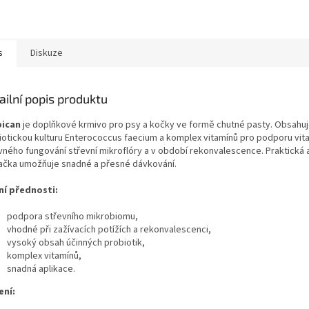
s
Diskuze
ailní popis produktu
ican
je doplňkové krmivo pro psy a kočky ve formě chutné pasty. Obsahu
iotickou kulturu Enterococcus faecium a komplex vitamínů pro podporu vital
vného fungování střevní mikroflóry a v období rekonvalescence. Praktická a
kačka umožňuje snadné a přesné dávkování.
ní přednosti:
podpora střevního mikrobiomu,
vhodné při zažívacích potížích a rekonvalescenci,
vysoký obsah účinných probiotik,
komplex vitamínů,
snadná aplikace.
ení: