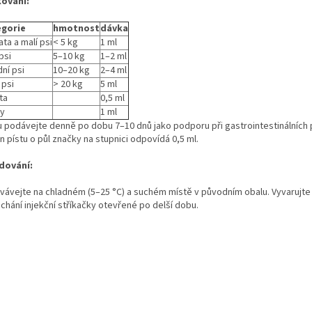
ování:
egorie
hmotnost
dávka
ta a malí psi
< 5 kg
1 ml
psi
5–10 kg
1–2 ml
dní psi
10–20 kg
2–4 ml
 psi
> 20 kg
5 ml
ta
0,5 ml
y
1 ml
u podávejte denně po dobu 7–10 dnů jako podporu při gastrointestinálních
 pístu o půl značky na stupnici odpovídá 0,5 ml.
dování:
vávejte na chladném (5–25 °C) a suchém místě v původním obalu. Vyvarujte
chání injekční stříkačky otevřené po delší dobu.