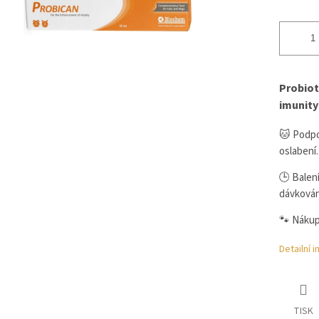
Probiot
imunity
🐱 Podpo
oslabení.
🕒 Balení
dávkován
🐾 Nákup
Detailní 
TISK