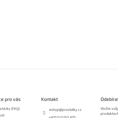
e pro vás
Kontakt
Odebíra
 otázky (FAQ)
Vložte svů
eshop
@
proutulky.cz
produktech
vat
+420 510 015 470