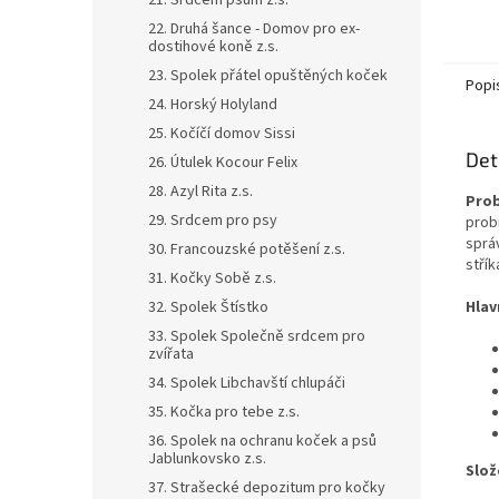
21. Srdcem psům z.s.
22. Druhá šance - Domov pro ex-
dostihové koně z.s.
23. Spolek přátel opuštěných koček
Popi
24. Horský Holyland
25. Kočíčí domov Sissi
Det
26. Útulek Kocour Felix
28. Azyl Rita z.s.
Prob
29. Srdcem pro psy
prob
sprá
30. Francouzské potěšení z.s.
stří
31. Kočky Sobě z.s.
32. Spolek Štístko
Hlav
33. Spolek Společně srdcem pro
zvířata
34. Spolek Libchavští chlupáči
35. Kočka pro tebe z.s.
36. Spolek na ochranu koček a psů
Jablunkovsko z.s.
Slož
37. Strašecké depozitum pro kočky