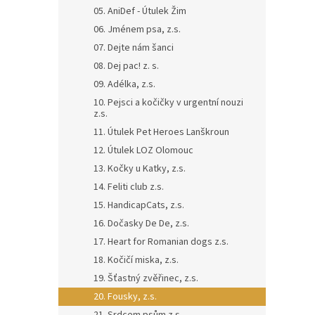
n
05. AniDef - Útulek Žim
e
06. Jménem psa, z.s.
l
07. Dejte nám šanci
08. Dej pac! z. s.
09. Adélka, z.s.
10. Pejsci a kočičky v urgentní nouzi
z.s.
11. Útulek Pet Heroes Lanškroun
12. Útulek LOZ Olomouc
13. Kočky u Katky, z.s.
14. Feliti club z.s.
15. HandicapCats, z.s.
16. Dočasky De De, z.s.
17. Heart for Romanian dogs z.s.
18. Kočičí miska, z.s.
19. Šťastný zvěřinec, z.s.
20. Fousky, z.s.