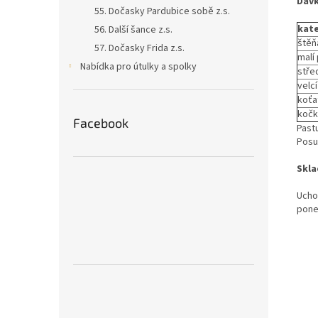
Dávk
55. Dočasky Pardubice sobě z.s.
kat
56. Další šance z.s.
štěňa
57. Dočasky Frida z.s.
malí 
Nabídka pro útulky a spolky
stře
velcí
koťa
kočk
Facebook
Past
Posun
Skla
Ucho
pone