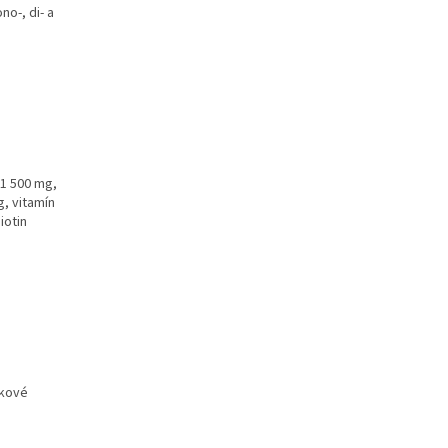
no-, di- a
 1 500 mg,
g, vitamín
iotin
ňkové