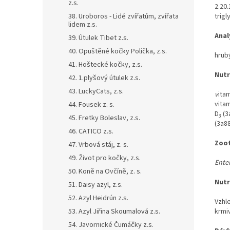
z.s.
2.20.
38. Uroboros - Lidé zvířatům, zvířata
trigl
lidem z.s.
Anal
39. Útulek Tibet z.s.
40. Opuštěné kočky Polička, z.s.
hrubý
41. Hoštecké kočky, z.s.
Nutr
42. 1.plyšový útulek z.s.
43. LuckyCats, z.s.
v
itam
vitam
44. Fousek z. s.
D
(3
3
45. Fretky Boleslav, z.s.
(3a8
46. CATICO z.s.
Zoot
47. Vrbová stáj, z. s.
49. Život pro kočky, z.s.
Ente
50. Koně na Ovčíně, z. s.
Nutr
51. Daisy azyl, z.s.
52. Azyl Heidrún z.s.
Vzhl
53. Azyl Jiřina Skoumalová z.s.
krmi
54. Javornické Čumáčky z.s.