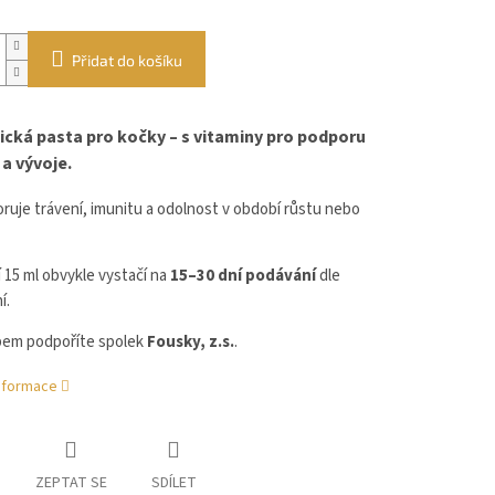
Přidat do košíku
ická pasta pro kočky – s vitaminy pro podporu
 a vývoje.
ruje trávení, imunitu a odolnost v období růstu nebo
 15 ml obvykle vystačí na
15–30 dní podávání
dle
í.
em podpoříte spolek
Fousky, z.s.
.
informace
ZEPTAT SE
SDÍLET