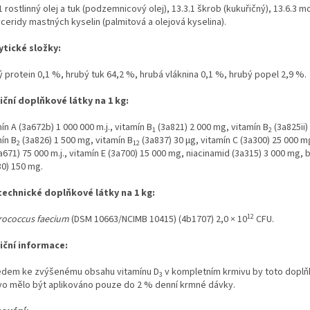
1 rostlinný olej a tuk (podzemnicový olej), 13.3.1 škrob (kukuřičný), 13.6.3 mo
yceridy mastných kyselin (palmitová a olejová kyselina).
ytické složky:
 protein 0,1 %, hrubý tuk 64,2 %, hrubá vláknina 0,1 %, hrubý popel 2,9 %.
iční doplňkové látky na 1 kg:
ín A (3a672b) 1 000 000 m.j., vitamín B
(3a821) 2 000 mg, vitamín B
(3a825ii)
1
2
ín B
(3a826) 1 500 mg, vitamín B
(3a837) 30 μg, vitamín C (3a300) 25 000 m
2
12
a671) 75 000 m.j., vitamín E (3a700) 15 000 mg, niacinamid (3a315) 3 000 mg, b
80) 150 mg.
echnické doplňkové látky na 1 kg:
12
rococcus faecium
(DSM 10663/NCIMB 10415) (4b1707) 2,0 × 10
CFU.
iční informace:
edem ke zvýšenému obsahu vitamínu D
v kompletním krmivu by toto dopl
3
vo mělo být aplikováno pouze do 2 % denní krmné dávky.