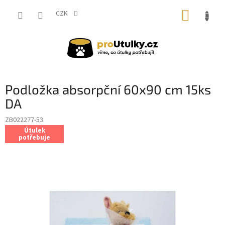
Přejít
NÁKUP
na
CZK
obsah
KOŠÍK
Podložka absorpční 60x90 cm 15ks
DA
ZB022277-53
Útulek
potřebuje