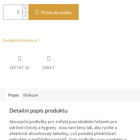
Přidat do košíku
Detailní informace
ZEPTAT SE
SDÍLET
Popis
Diskuze
Detailní popis produktu
Absorpční podložky pro zvířata jsou ideálním řešením pro
udržení čistoty a hygieny. Jsou navrženy tak, aby rychle a
efektivně absorbovaly tekutiny, což pomáhá předcházet
nehodám a znečištění povrchů. Tyto podložky jsou vyrobeny z