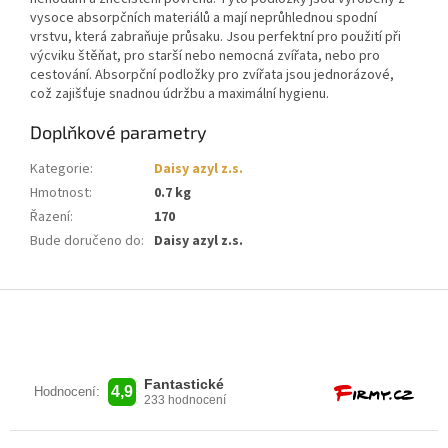
vysoce absorpčních materiálů a mají neprůhlednou spodní
vrstvu, která zabraňuje průsaku. Jsou perfektní pro použití při
výcviku štěňat, pro starší nebo nemocná zvířata, nebo pro
cestování. Absorpční podložky pro zvířata jsou jednorázové,
což zajišťuje snadnou údržbu a maximální hygienu.
Doplňkové parametry
Kategorie
:
Daisy azyl z.s.
Hmotnost
:
0.7 kg
Řazení
:
170
Bude doručeno do
:
Daisy azyl z.s.
Z
á
p
a
t
í