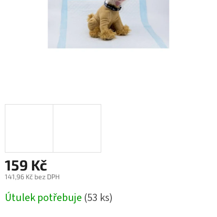
159 Kč
141,96 Kč bez DPH
Měrná
Útulek potřebuje
(53 ks)
cena: