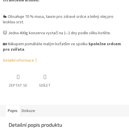
stravitelné krmivo.
🐇 Obsahuje 70 % masa, taurin pro zdravé srdce a lněný olej pro
lesklou srst.
🐱 Jedna 400g konzerva vystačí na 1–2 dny podle věku kotěte.
🏡 Nákupem pomáháte malým koťatům ve spolku
Společne srdcem
pro zvířata
.
Detailní informace
ZEPTAT SE
SDÍLET
Popis
Diskuze
Detailní popis produktu