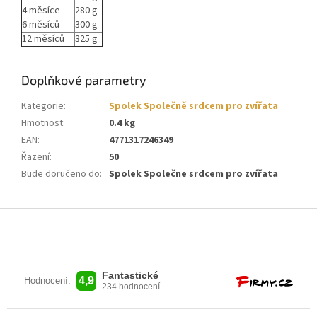
4 měsíce
280 g
6 měsíců
300 g
12 měsíců
325 g
Doplňkové parametry
Kategorie
:
Spolek Společně srdcem pro zvířata
Hmotnost
:
0.4 kg
EAN
:
4771317246349
Řazení
:
50
Bude doručeno do
:
Spolek Společne srdcem pro zvířata
Z
á
p
a
t
í