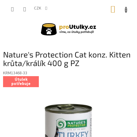
Přejít
NÁKUP
na
CZK
obsah
KOŠÍK
Nature's Protection Cat konz. Kitten
krůta/králík 400 g PZ
KRM13468-33
Útulek
potřebuje