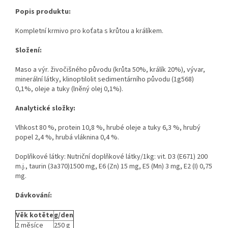
Popis produktu:
Kompletní krmivo pro koťata s krůtou a králíkem.
Složení:
Maso a výr. živočišného původu (krůta 50%, králík 20%), vývar,
minerální látky, klinoptilolit sedimentárního původu (1g568)
0,1%, oleje a tuky (lněný olej 0,1%).
Analytické složky:
Vlhkost 80 %, protein 10,8 %, hrubé oleje a tuky 6,3 %, hrubý
popel 2,4 %, hrubá vláknina 0,4 %.
Doplňkové látky: Nutriční doplňkové látky/1kg: vit. D3 (E671) 200
m.j., taurin (3a370)1500 mg, E6 (Zn) 15 mg, E5 (Mn) 3 mg, E2 (I) 0,75
mg.
Dávkování:
Věk kotěte
g/den
2 měsíce
250 g