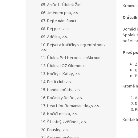
n
05. AniDef - Útulek Žim
Krmivo a
e
06. Jménem psa, z.s.
l
O útulk
07. Dejte nám šanci
08. Dej pac! z. s.
Domácí a
Spolek s
09. Adélka, z.s.
počet s
10. Pejsci a kočičky v urgentní nouzi
z.s.
Proč po
11. Útulek Pet Heroes Lanškroun
Z
12. Útulek LOZ Olomouc
U
13. Kočky u Katky, z.s.
P
14. Feliti club z.s.
Kromě n
15. HandicapCats, z.s.
A
16. Dočasky De De, z.s.
D
17. Heart for Romanian dogs z.s.
P
18. Kočičí miska, z.s.
Kontaktn
19. Šťastný zvěřinec, z.s.
20. Fousky, z.s.