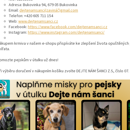
Adresa: Bukovinka 94, 679 05 Bukovinka
Email:
dejtenamsanci(zavináč)gmail.com
Telefon: +420 605 711 154
Web:
www.dejtenamsanci.cz
Facebook:
https://www.facebook.com/dejtenamsanci.cz
Instagram:
https://www.instagram.com/dejtenamsanci/
ákupem krmiva v našem e-shopu přispíváte ke zlepšení života opuštěných 
vířata.
omozte pejskům v útulku už dnes!
ři výběru doručení v nákupním košíku zvolte DEJTE NÁM ŠANCI Z.S, číslo 07.