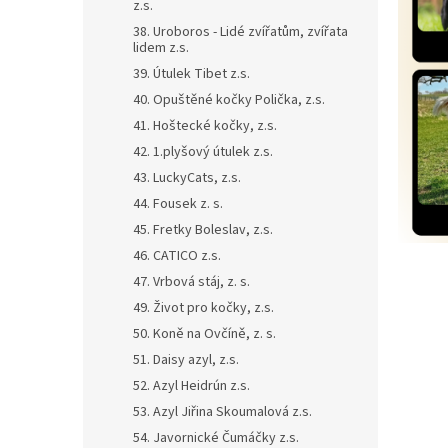
z.s.
38. Uroboros - Lidé zvířatům, zvířata
lidem z.s.
39. Útulek Tibet z.s.
40. Opuštěné kočky Polička, z.s.
41. Hoštecké kočky, z.s.
42. 1.plyšový útulek z.s.
43. LuckyCats, z.s.
44. Fousek z. s.
45. Fretky Boleslav, z.s.
46. CATICO z.s.
47. Vrbová stáj, z. s.
49. Život pro kočky, z.s.
50. Koně na Ovčíně, z. s.
51. Daisy azyl, z.s.
52. Azyl Heidrún z.s.
53. Azyl Jiřina Skoumalová z.s.
54. Javornické Čumáčky z.s.