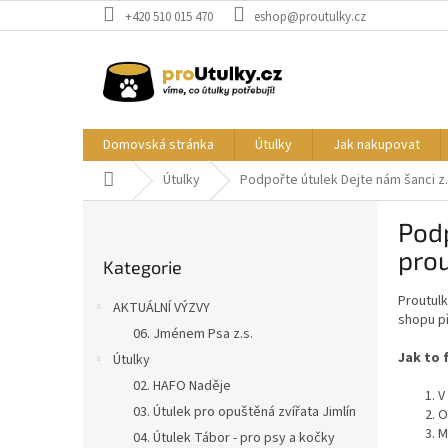
Přejít
+420 510 015 470
eshop@proutulky.cz
na
obsah
Domovská stránka
Útulky
Jak nakupovat
Domů
Útulky
Podpořte útulek Dejte nám šanci z
P
Podp
o
Přeskočit
s
prou
Kategorie
kategorie
t
r
Proutul
AKTUÁLNÍ VÝZVY
a
shopu př
06. Jménem Psa z.s.
n
Jak to 
Útulky
n
í
02. HAFO Naděje
V
p
03. Útulek pro opuštěná zvířata Jimlín
O
a
M
04. Útulek Tábor - pro psy a kočky