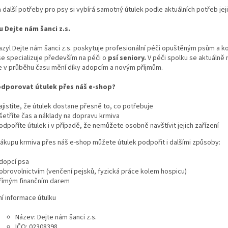
 další potřeby pro psy si vybírá samotný útulek podle aktuálních potřeb jej
u Dejte nám šanci z.s.
zyl Dejte nám šanci z.s. poskytuje profesionální péči opuštěným psům a 
e specializuje především na péči o
psí seniory.
V péči spolku se aktuálně
e v průběhu času mění díky adopcím a novým příjmům.
dporovat útulek přes náš e-shop?
ajistíte, že útulek dostane přesně to, co potřebuje
šetříte čas a náklady na dopravu krmiva
odpoříte útulek i v případě, že nemůžete osobně navštívit jejich zařízení
ákupu krmiva přes náš e-shop můžete útulek podpořit i dalšími způsoby:
dopcí psa
obrovolnictvím (venčení pejsků, fyzická práce kolem hospicu)
římým finančním darem
í informace útulku
Název: Dejte nám šanci z.s.
IČO: 02308398