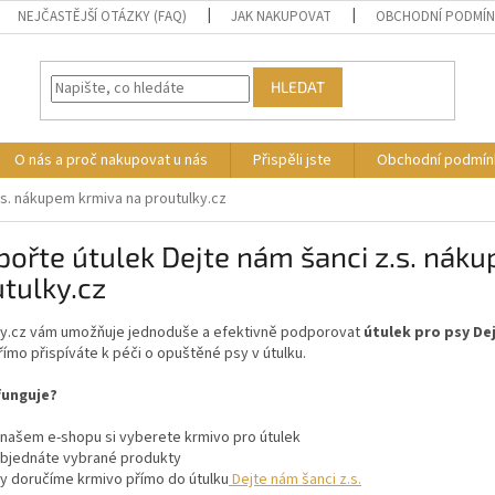
NEJČASTĚJŠÍ OTÁZKY (FAQ)
JAK NAKUPOVAT
OBCHODNÍ PODMÍ
HLEDAT
O nás a proč nakupovat u nás
Přispěli jste
Obchodní podmín
.s. nákupem krmiva na proutulky.cz
ořte útulek Dejte nám šanci z.s. nák
tulky.cz
ky.cz vám umožňuje jednoduše a efektivně podporovat
útulek pro psy Dej
ímo přispíváte k péči o opuštěné psy v útulku.
funguje?
 našem e-shopu si vyberete krmivo pro útulek
bjednáte vybrané produkty
y doručíme krmivo přímo do útulku
Dejte nám šanci z.s.