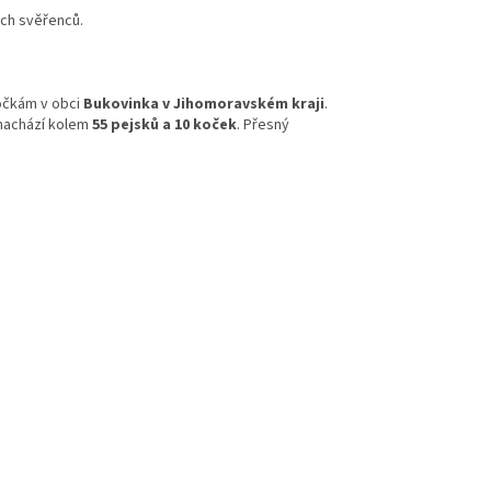
ich svěřenců.
kočkám v obci
Bukovinka v Jihomoravském kraji
.
 nachází kolem
55 pejsků a 10 koček
. Přesný