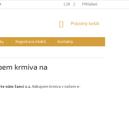
NKY
PODMÍNKY OCHRANY OSOBNÍCH ÚDAJŮ
CZK
Přihlášení
REGISTRACE ÚTULKŮ
NÁKUPNÍ
Prázdný košík
KOŠÍK
ky
Registrace útulků
Kontakty
upem krmiva na
te nám šanci z.s.
Nákupem krmiva v našem e-