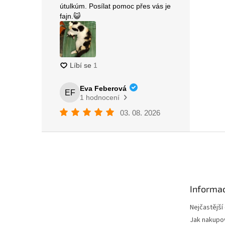
Z
á
p
a
t
Informac
í
Nejčastější
Jak nakupo