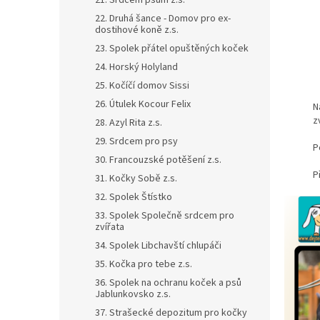
21. Srdcem psům z.s.
22. Druhá šance - Domov pro ex-
dostihové koně z.s.
23. Spolek přátel opuštěných koček
24. Horský Holyland
25. Kočíčí domov Sissi
26. Útulek Kocour Felix
N
z
28. Azyl Rita z.s.
29. Srdcem pro psy
P
30. Francouzské potěšení z.s.
P
31. Kočky Sobě z.s.
32. Spolek Štístko
33. Spolek Společně srdcem pro
zvířata
34. Spolek Libchavští chlupáči
35. Kočka pro tebe z.s.
36. Spolek na ochranu koček a psů
Jablunkovsko z.s.
37. Strašecké depozitum pro kočky