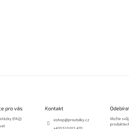
e pro vás
Kontakt
Odebíra
 otázky (FAQ)
Vložte svů
eshop
@
proutulky.cz
produktech
vat
+420 510 015 470