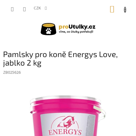
Přejít
NÁKUP
na
CZK
obsah
KOŠÍK
Pamlsky pro koně Energys Love,
jablko 2 kg
ZB025626