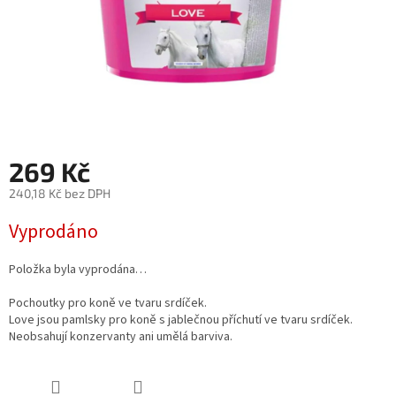
269 Kč
240,18 Kč bez DPH
Měrná
Vyprodáno
cena:
Položka byla vyprodána…
Pochoutky pro koně ve tvaru srdíček.
Love jsou pamlsky pro koně s jablečnou příchutí ve tvaru srdíček.
Neobsahují konzervanty ani umělá barviva.