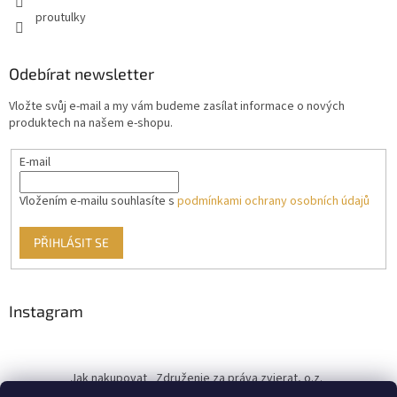
proutulky
Odebírat newsletter
Vložte svůj e-mail a my vám budeme zasílat informace o nových
produktech na našem e-shopu.
E-mail
Vložením e-mailu souhlasíte s
podmínkami ochrany osobních údajů
PŘIHLÁSIT SE
Instagram
Jak nakupovat
Združenie za práva zvierat, o.z.
Československý kastračný program
Informace o cookies