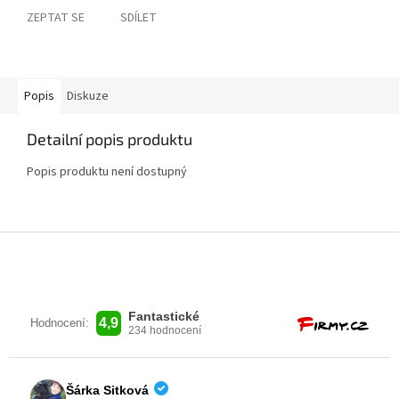
ZEPTAT SE
SDÍLET
Popis
Diskuze
Detailní popis produktu
Popis produktu není dostupný
Z
á
p
a
t
í