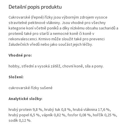
Detailní popis produktu
Cukrovarské (řepné) řízky jsou výborným zdrojem vysoce
stravitelné pektinové vlákniny. Jsou vhodné pro všechny
kategorie koní včetně poníků a díky nízkému obsahu sacharidů a
proteinů také pro starší a nemocné koně či koně v
rekonvalescenci. Krmivo může sloužit také pro prevenci
žaludečních vředů nebo jako součást jejich léčby.
Vhodné pro:
hobby, střední a vysoká zátěž, chovní koně, síla a pony.
Složení:
cukrovarské řízky sušené
Analytické složky:
hrubý protein 9,8 %, hrubý tuk 0,8 %, hrubá vláknina 17,6 %,
hrubý popel 6,5 %, vápník 0,82 %, fosfor 0,08 %, hořčík 0,25 %,
sodík 0,12 %.