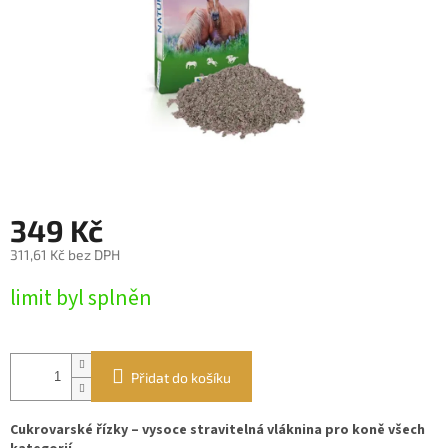
349 Kč
311,61 Kč bez DPH
Měrná
limit byl splněn
cena:
Přidat do košíku
Cukrovarské řízky – vysoce stravitelná vláknina pro koně všech