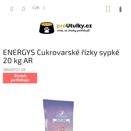
Přejít
NÁKUP
na
CZK
obsah
KOŠÍK
ENERGYS Cukrovarské řízky sypké
20 kg AR
ZB026727-29
Útulek
potřebuje