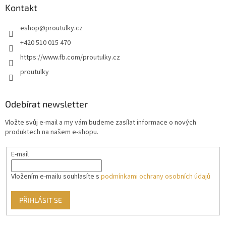
Kontakt
eshop
@
proutulky.cz
+420 510 015 470
https://www.fb.com/proutulky.cz
proutulky
Odebírat newsletter
Vložte svůj e-mail a my vám budeme zasílat informace o nových
produktech na našem e-shopu.
E-mail
Vložením e-mailu souhlasíte s
podmínkami ochrany osobních údajů
PŘIHLÁSIT SE