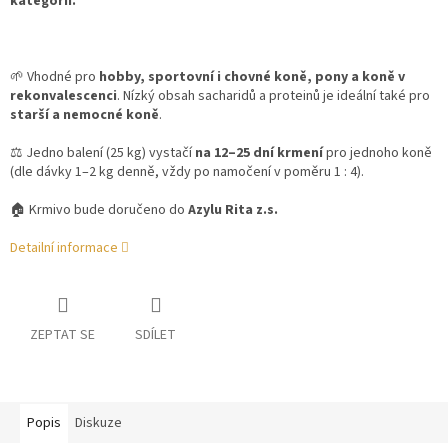
kategorií.
🌱 Vhodné pro
hobby, sportovní i chovné koně, pony a koně v
rekonvalescenci
. Nízký obsah sacharidů a proteinů je ideální také pro
starší a nemocné koně
.
⚖ Jedno balení (25 kg) vystačí
na 12–25 dní krmení
pro jednoho koně
(dle dávky 1–2 kg denně, vždy po namočení v poměru 1 : 4).
🏠 Krmivo bude doručeno do
Azylu Rita z.s.
Detailní informace
ZEPTAT SE
SDÍLET
Popis
Diskuze