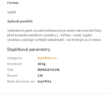
Forma:
sypká
Způsob použití:
Vzhledem k jejich vysoké bobtnavosti je nutné cukrovarské řízky
před krmením namáčet v poměru 1 : 4 (řízky : voda). Sypká
struktura zaručuje rychlejší nabobtnání – lze krmit již za 15 minut.
Doplňkové parametry
Kategorie
:
Azyl Rita z.s.
Hmotnost
:
20 kg
EAN
:
8594210721241
Řazení
:
120
Bude doručeno do
:
Azyl Rita
Z
á
p